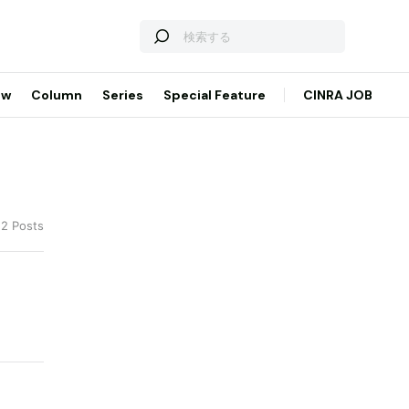
ew
Column
Series
Special Feature
CINRA JOB
 2 Posts