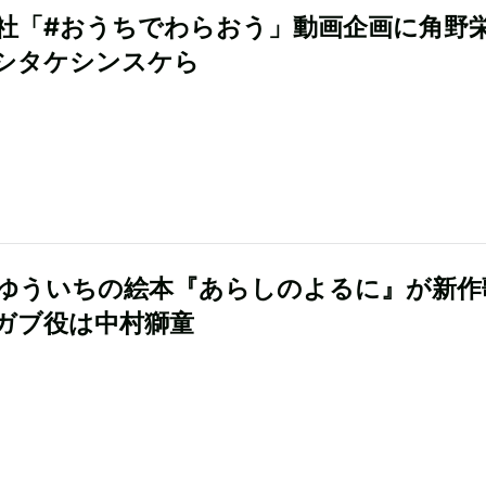
社「#おうちでわらおう」動画企画に角野
シタケシンスケら
ゆういちの絵本『あらしのよるに』が新作
ガブ役は中村獅童