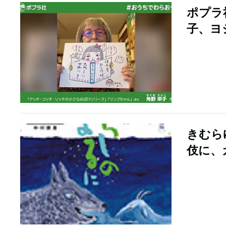
ポプラ
子、ヨ
きむら
伎に、