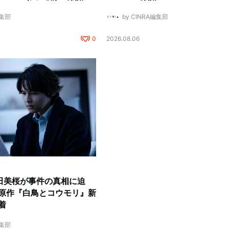
編集部
by CINRA編集部
0
2026.08.06
田美桜が事件の真相に迫
原作『白鳥とコウモリ』新
着
編集部