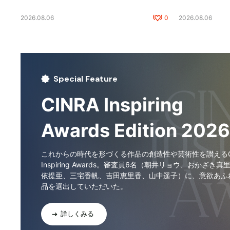
2026.08.06
0
2026.08.06
Special Feature
CINRA Inspiring
Awards Edition 2026
これからの時代を形づくる作品の創造性や芸術性を讃えるCI
Inspiring Awards。審査員6名（朝井リョウ、おかざき真
依提亜、三宅香帆、吉田恵里香、山中遥子）に、意欲あふ
品を選出していただいた。
詳しくみる