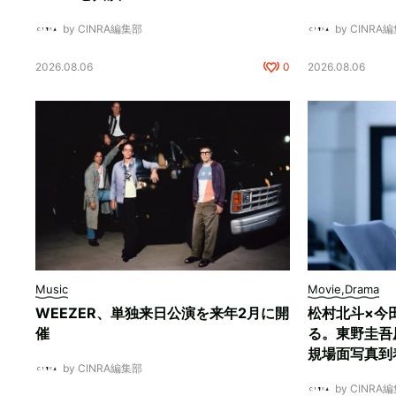
by CINRA編集部
by CINRA
2026.08.06
0
2026.08.06
Music
Movie,Drama
WEEZER、単独来日公演を来年2月に開
松村北斗×今
催
る。東野圭吾
規場面写真到
by CINRA編集部
by CINRA