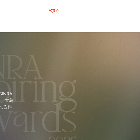
0
NRA
里、大島
れる作