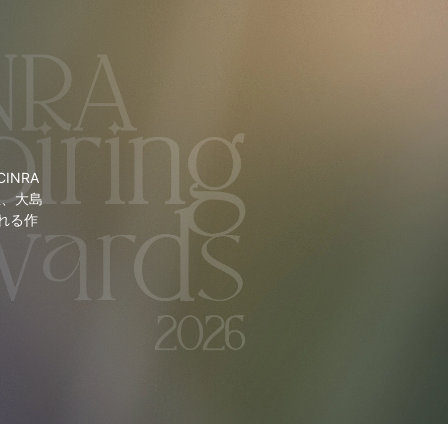
NRA
里、大島
れる作