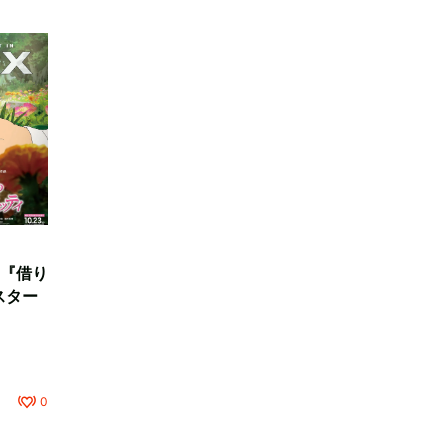
『借り
スター
0