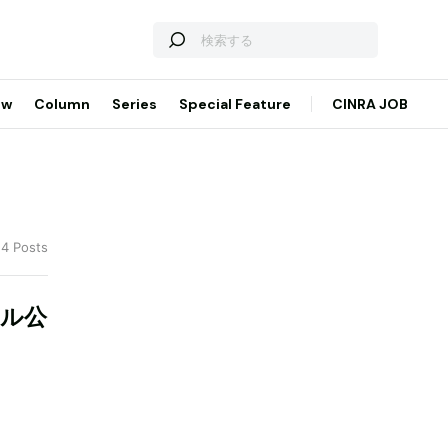
ew
Column
Series
Special Feature
CINRA JOB
 4 Posts
アル公