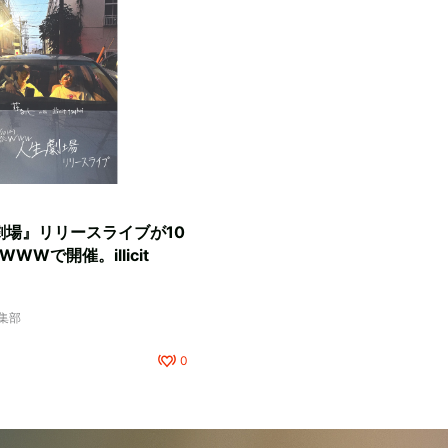
劇場』リリースライブが10
WWで開催。illicit
編集部
0