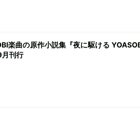
OBI楽曲の原作小説集『夜に駆ける YOASOB
9月刊行