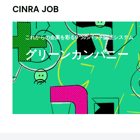
CINRA JOB
これからの企業を彩る9つのバッヂ認証システム
グリーンカンパニー