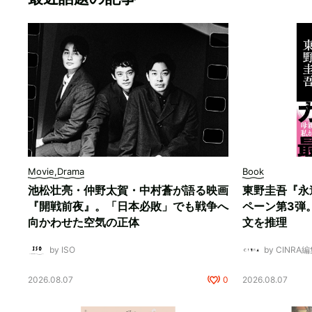
Movie,Drama
Book
池松壮亮・仲野太賀・中村蒼が語る映画
東野圭吾『永
『開戦前夜』。「日本必敗」でも戦争へ
ペーン第3弾
向かわせた空気の正体
文を推理
by ISO
by CINRA
2026.08.07
0
2026.08.07