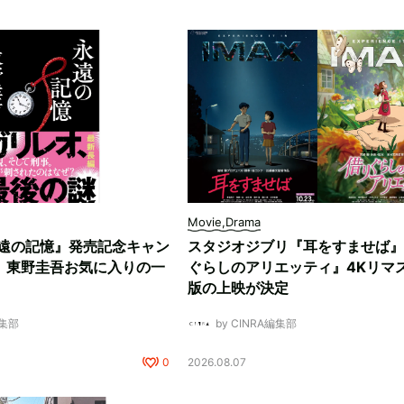
Movie,Drama
遠の記憶』発売記念キャン
スタジオジブリ『耳をすませば』
。東野圭吾お気に入りの一
ぐらしのアリエッティ』4Kリマ
版の上映が決定
編集部
by CINRA編集部
0
2026.08.07