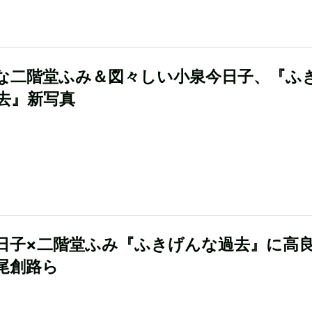
な二階堂ふみ＆図々しい小泉今日子、『ふ
去』新写真
日子×二階堂ふみ『ふきげんな過去』に高
尾創路ら