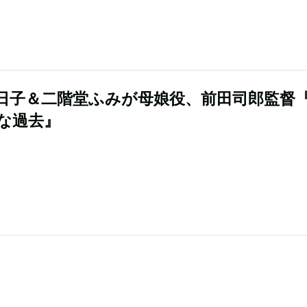
日子＆二階堂ふみが母娘役、前田司郎監督
な過去』