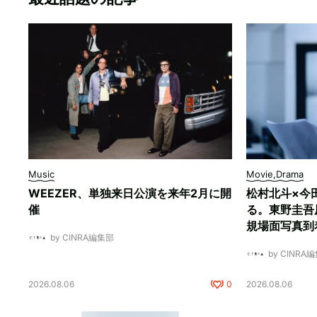
Music
Movie,Drama
WEEZER、単独来日公演を来年2月に開
松村北斗×今
催
る。東野圭吾
規場面写真到
by CINRA編集部
by CINRA
2026.08.06
0
2026.08.06