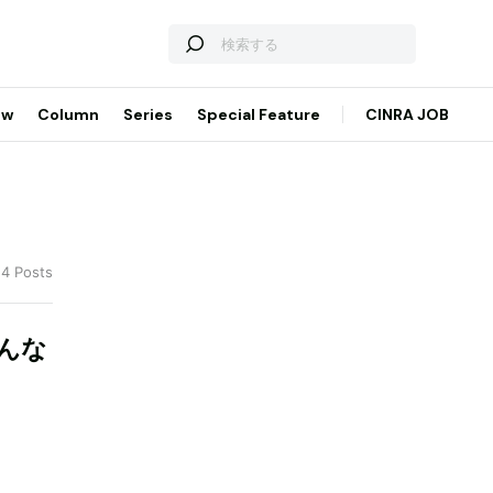
ew
Column
Series
Special Feature
CINRA JOB
 4 Posts
んな