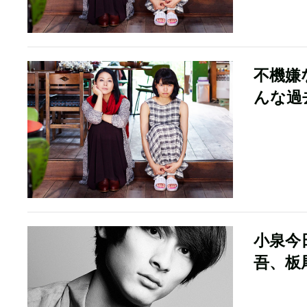
不機嫌
んな過
小泉今
吾、板