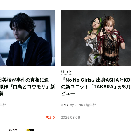
Music
田美桜が事件の真相に迫
『No No Girls』出身ASHAとK
原作『白鳥とコウモリ』新
の新ユニット「TAKARA」が8月
着
ビュー
編集部
by CINRA編集部
0
2026.08.06