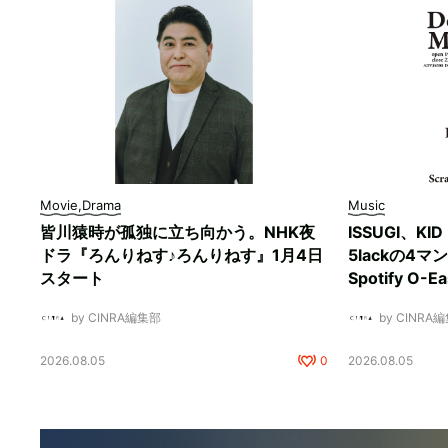
Movie,Drama
Music
皆川猿時が孤独に立ち向かう。NHK夜
ISSUGI、KI
ドラ『ろんりねす♪ろんりねす』1月4日
5lackの4
スタート
Spotify O-
by CINRA編集部
by CINRA
2026.08.05
0
2026.08.05