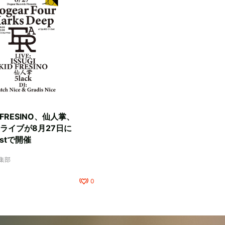
D FRESINO、仙人掌、
マンライブが8月27日に
Eastで開催
編集部
0