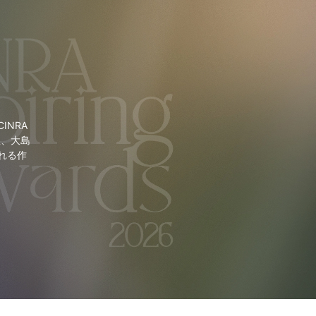
NRA
里、大島
れる作