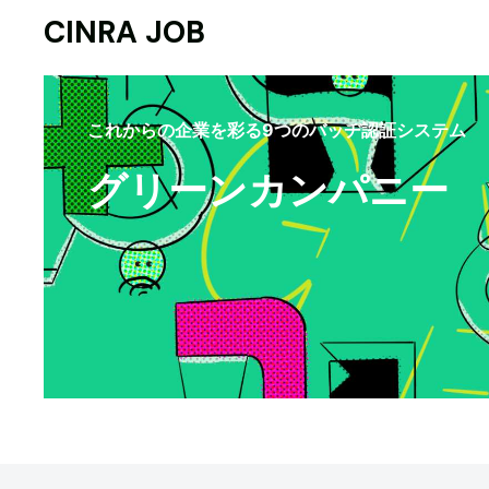
CINRA JOB
これからの企業を彩る9つのバッヂ認証システム
グリーンカンパニー