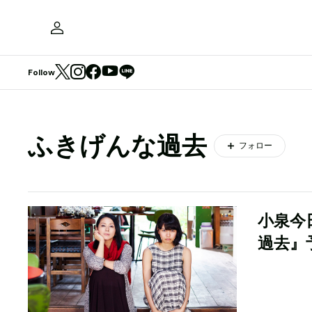
Follow
ふきげんな過去
フォロー
小泉今
過去』