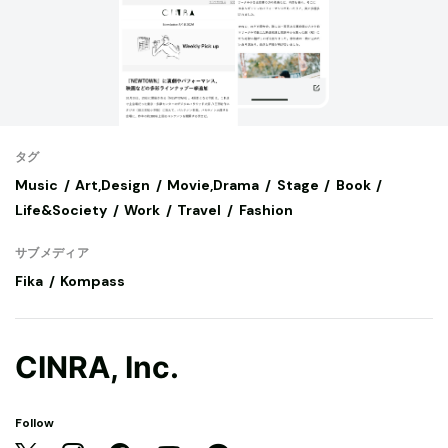
タグ
Music
Art,Design
Movie,Drama
Stage
Book
Life&Society
Work
Travel
Fashion
サブメディア
Fika
Kompass
CINRA, Inc.
Follow