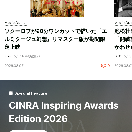
Movie,Drama
Movie,Dr
ソクーロフが90分ワンカットで描いた『エ
池松壮
ルミタージュ幻想』リマスター版が期間限
『開戦
定上映
かわせ
by CINRA編集部
by I
2026.08.07
0
2026.08.0
Special Feature
CINRA Inspiring Awards
Edition 2026