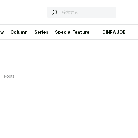
ew
Column
Series
Special Feature
CINRA JOB
 1 Posts