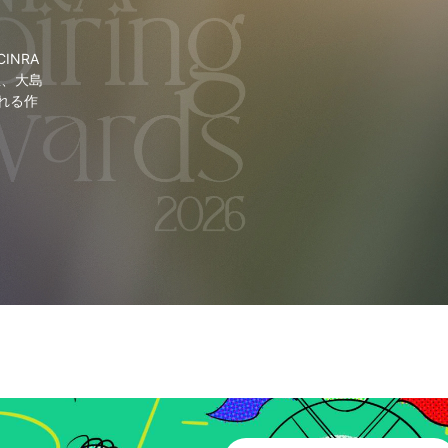
NRA
里、大島
れる作