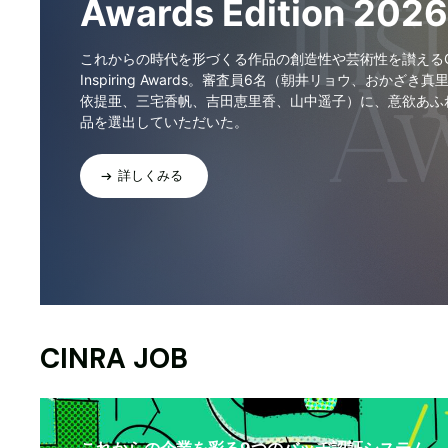
Awards Edition 2026
これからの時代を形づくる作品の創造性や芸術性を讃えるCI
Inspiring Awards。審査員6名（朝井リョウ、おかざき真
依提亜、三宅香帆、吉田恵里香、山中遥子）に、意欲あふ
品を選出していただいた。
詳しくみる
CINRA JOB
これからの企業を彩る9つのバッヂ認証システム