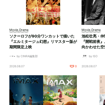
Movie,Drama
Movie,Drama
ソクーロフが90分ワンカットで描いた
池松壮亮・仲
『エルミタージュ幻想』リマスター版が
『開戦前夜』
期間限定上映
向かわせた空
by CINRA編集部
by ISO
2026.08.07
0
2026.08.07