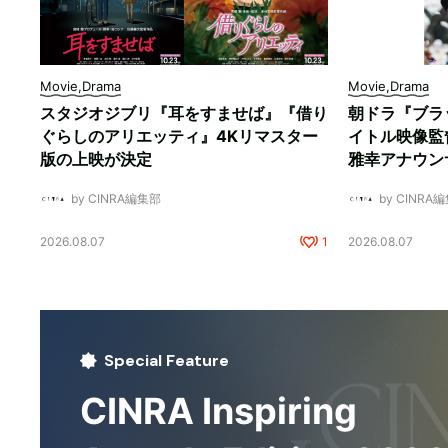
Movie,Drama
Movie,Drama
スタジオジブリ『耳をすませば』『借り
朝ドラ『ブラ
ぐらしのアリエッティ』4Kリマスター
イトル映像監
版の上映が決定
雅幸アナウン
by CINRA編集部
by CINRA
2026.08.07
1
2026.08.07
Special Feature
CINRA Inspiring