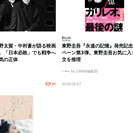
Book
野太賀・中村蒼が語る映画
東野圭吾『永遠の記憶』発売記念
。「日本必敗」でも戦争へ
ペーン第3弾。東野圭吾お気に入
気の正体
文を推理
by CINRA編集部
81
2026.08.07