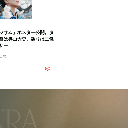
ッサム』ポスター公開。タ
督は奥山大史、語りは三條
サー
編集部
0