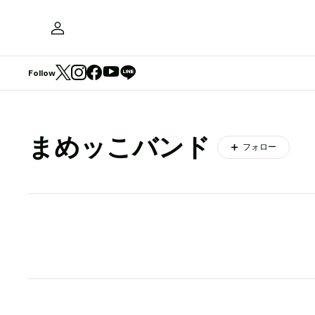
Follow
まめッこバンド
フォロー