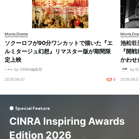
Movie,Drama
Movie,Dr
ソクーロフが90分ワンカットで描いた『エ
池松壮
ルミタージュ幻想』リマスター版が期間限
『開戦
定上映
かわせ
by CINRA編集部
by I
2026.08.07
0
2026.08.0
Special Feature
CINRA Inspiring Awards
Edition 2026