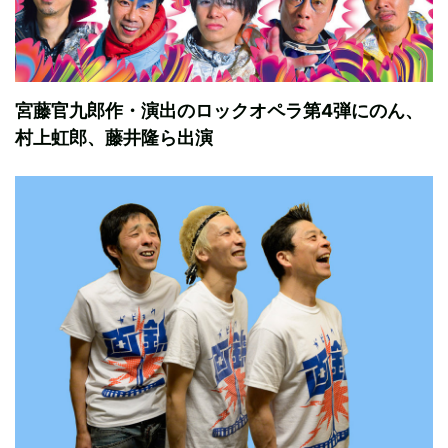
宮藤官九郎作・演出のロックオペラ第4弾にのん、
村上虹郎、藤井隆ら出演