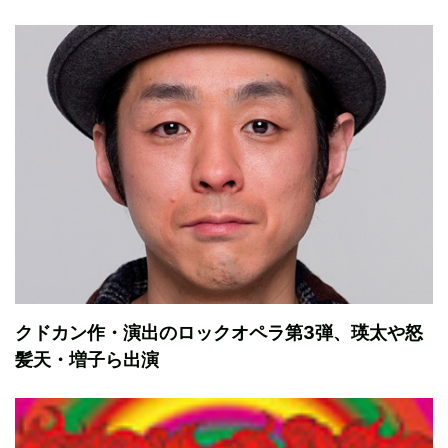
クドカン作・演出のロックオペラ第3弾、瑛太や怒
髪天・増子ら出演