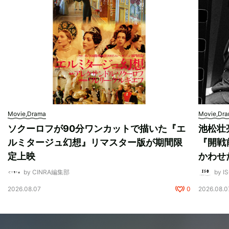
Movie,Drama
Movie,Dr
ソクーロフが90分ワンカットで描いた『エ
池松壮
ルミタージュ幻想』リマスター版が期間限
『開戦
定上映
かわせ
by CINRA編集部
by I
2026.08.07
0
2026.08.0