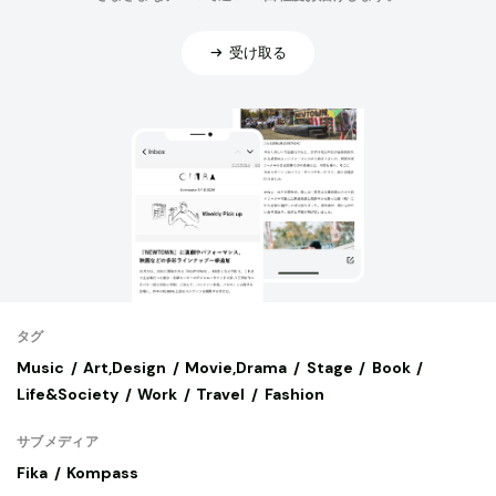
受け取る
タグ
Music
Art,Design
Movie,Drama
Stage
Book
Life&Society
Work
Travel
Fashion
サブメディア
Fika
Kompass