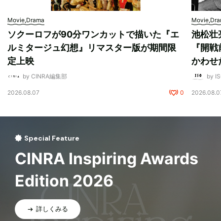
Movie,Drama
Movie,Dr
ソクーロフが90分ワンカットで描いた『エ
池松壮
ルミタージュ幻想』リマスター版が期間限
『開戦
定上映
かわせ
by CINRA編集部
by I
2026.08.07
0
2026.08.0
Special Feature
CINRA Inspiring Awards
Edition 2026
詳しくみる