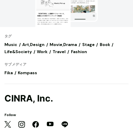
タグ
Music
Art,Design
Movie,Drama
Stage
Book
Life&Society
Work
Travel
Fashion
サブメディア
Fika
Kompass
CINRA, Inc.
Follow