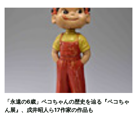
「永遠の6歳」ペコちゃんの歴史を辿る『ペコちゃ
ん展』、戌井昭人ら17作家の作品も