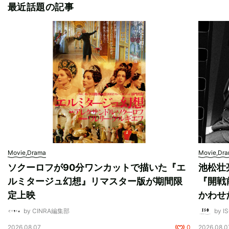
最近話題の記事
Movie,Drama
Movie,Dr
ソクーロフが90分ワンカットで描いた『エ
池松壮
ルミタージュ幻想』リマスター版が期間限
『開戦
定上映
かわせ
by CINRA編集部
by I
2026.08.07
0
2026.08.0