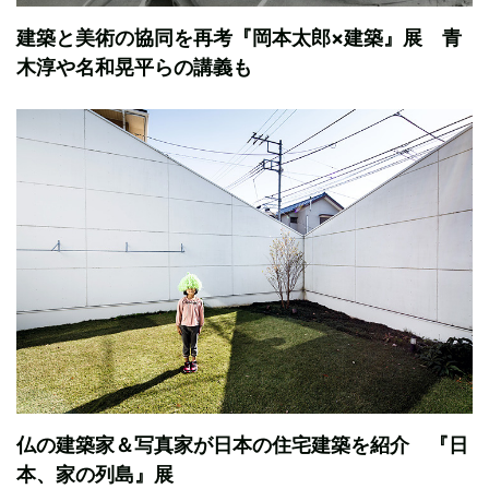
建築と美術の協同を再考『岡本太郎×建築』展 青
木淳や名和晃平らの講義も
仏の建築家＆写真家が日本の住宅建築を紹介 『日
本、家の列島』展