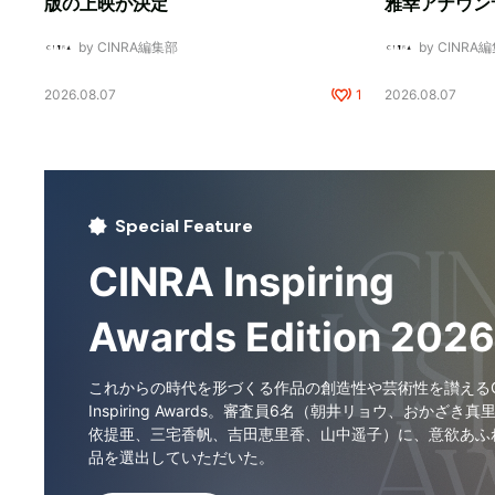
版の上映が決定
雅幸アナウン
by CINRA編集部
by CINRA
2026.08.07
1
2026.08.07
Special Feature
CINRA Inspiring
Awards Edition 2026
これからの時代を形づくる作品の創造性や芸術性を讃えるCI
Inspiring Awards。審査員6名（朝井リョウ、おかざき真
依提亜、三宅香帆、吉田恵里香、山中遥子）に、意欲あふ
品を選出していただいた。