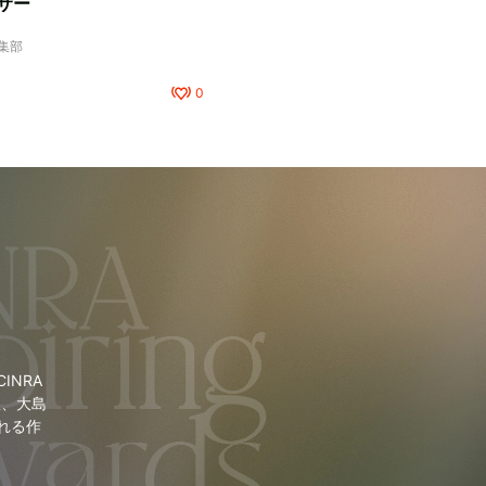
サー
編集部
0
NRA
里、大島
れる作