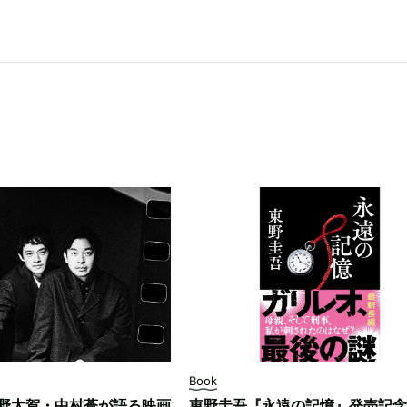
Book
野太賀・中村蒼が語る映画
東野圭吾『永遠の記憶』発売記念