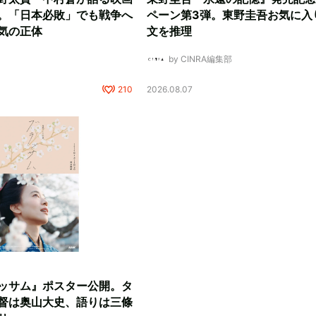
。「日本必敗」でも戦争へ
ペーン第3弾。東野圭吾お気に入
気の正体
文を推理
by CINRA編集部
210
2026.08.07
ッサム』ポスター公開。タ
督は奥山大史、語りは三條