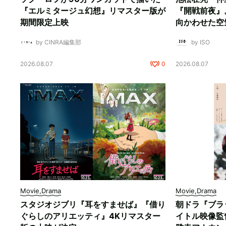
『エルミタージュ幻想』リマスター版が
『開戦前夜』
期間限定上映
向かわせた空
by CINRA編集部
by ISO
2026.08.07
0
2026.08.07
Movie,Drama
Movie,Drama
スタジオジブリ『耳をすませば』『借り
朝ドラ『ブラ
ぐらしのアリエッティ』4Kリマスター
イトル映像監