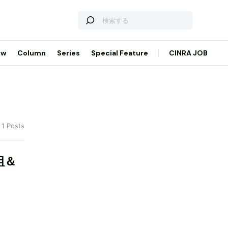
ew
Column
Series
Special Feature
CINRA JOB
 1 Posts
組＆