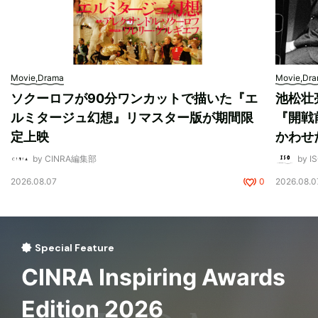
Movie,Drama
Movie,Dr
ソクーロフが90分ワンカットで描いた『エ
池松壮
ルミタージュ幻想』リマスター版が期間限
『開戦
定上映
かわせ
by CINRA編集部
by I
2026.08.07
0
2026.08.0
Special Feature
CINRA Inspiring Awards
Edition 2026