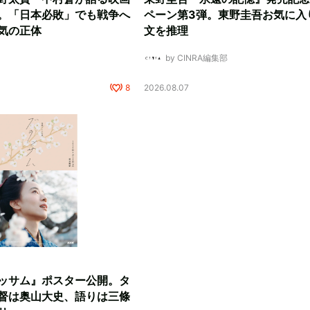
。「日本必敗」でも戦争へ
ペーン第3弾。東野圭吾お気に入
気の正体
文を推理
by CINRA編集部
8
2026.08.07
ッサム』ポスター公開。タ
督は奥山大史、語りは三條