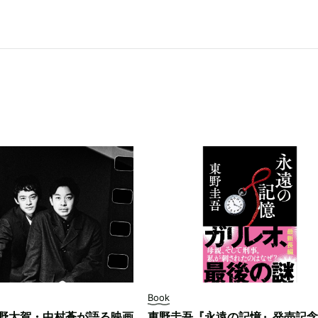
Book
野太賀・中村蒼が語る映画
東野圭吾『永遠の記憶』発売記念