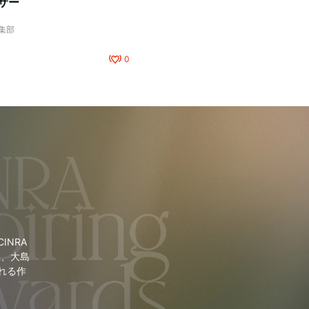
サー
編集部
0
NRA
里、大島
れる作