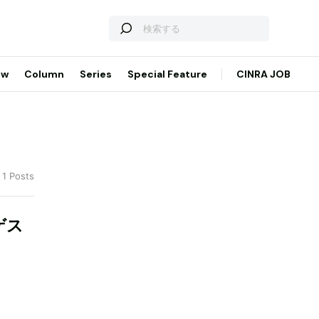
ew
Column
Series
Special Feature
CINRA JOB
 1 Posts
ゲス