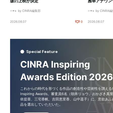
版の上映が決定
雅幸アナウン
by CINRA編集部
by CINRA
2026.08.07
0
2026.08.07
Special Feature
CINRA Inspiring
Awards Edition 2026
これからの時代を形づくる作品の創造性や芸術性を讃えるCI
Inspiring Awards。審査員6名（朝井リョウ、おかざき真
依提亜、三宅香帆、吉田恵里香、山中遥子）に、意欲あふ
品を選出していただいた。