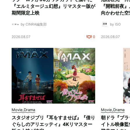
『エルミタージュ幻想』リマスター版が
『開戦前夜』
期間限定上映
向かわせた空
by CINRA編集部
by ISO
2026.08.07
0
2026.08.07
Movie,Drama
Movie,Drama
スタジオジブリ『耳をすませば』『借り
朝ドラ『ブラ
ぐらしのアリエッティ』4Kリマスター
イトル映像監