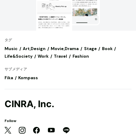
タグ
Music
Art,Design
Movie,Drama
Stage
Book
Life&Society
Work
Travel
Fashion
サブメディア
Fika
Kompass
CINRA, Inc.
Follow