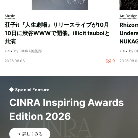
Music
Art,Design
荘子it『人生劇場』リリースライブが10月
Rhizo
10日に渋谷WWWで開催。illicit tsuboiと
Unde
共演
NUK
by CINRA編集部
by 
2026.08.06
0
2026.08.0
Special Feature
CINRA Inspiring Awards
Edition 2026
詳しくみる