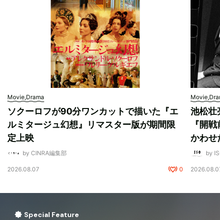
Movie,Drama
Movie,Dr
ソクーロフが90分ワンカットで描いた『エ
池松壮
ルミタージュ幻想』リマスター版が期間限
『開戦
定上映
かわせ
by CINRA編集部
by I
2026.08.07
0
2026.08.0
Special Feature