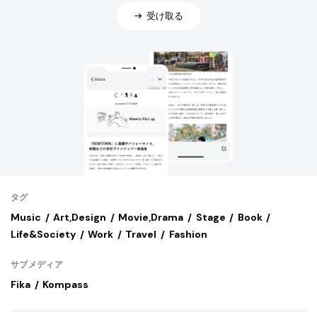
受け取る
タグ
Music
Art,Design
Movie,Drama
Stage
Book
Life&Society
Work
Travel
Fashion
サブメディア
Fika
Kompass