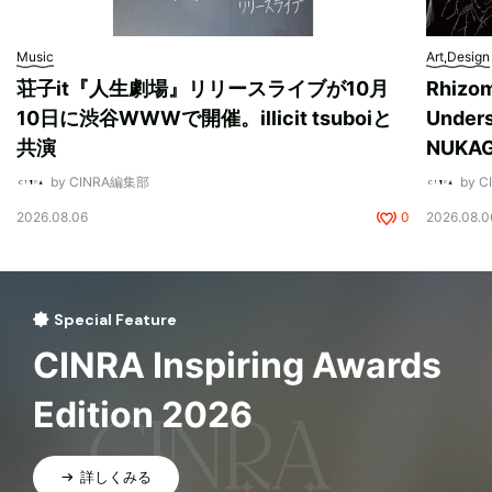
Music
Art,Design
荘子it『人生劇場』リリースライブが10月
Rhizo
10日に渋谷WWWで開催。illicit tsuboiと
Unde
共演
NUK
by CINRA編集部
by 
2026.08.06
0
2026.08.0
Special Feature
CINRA Inspiring Awards
Edition 2026
詳しくみる