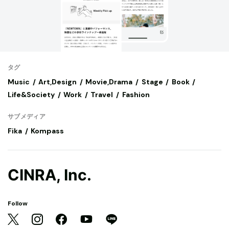
タグ
Music
Art,Design
Movie,Drama
Stage
Book
Life&Society
Work
Travel
Fashion
サブメディア
Fika
Kompass
CINRA, Inc.
Follow