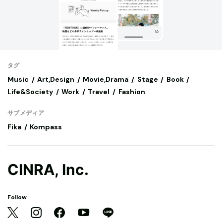
タグ
Music
Art,Design
Movie,Drama
Stage
Book
Life&Society
Work
Travel
Fashion
サブメディア
Fika
Kompass
CINRA, Inc.
Follow