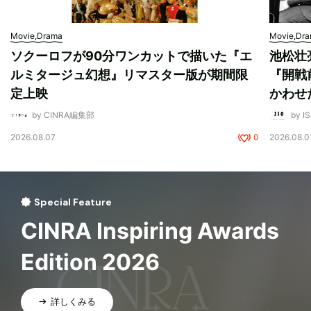
Movie,Drama
Movie,Dr
ソクーロフが90分ワンカットで描いた『エ
池松壮
ルミタージュ幻想』リマスター版が期間限
『開戦
定上映
かわせ
by CINRA編集部
by I
2026.08.07
0
2026.08.0
Special Feature
CINRA Inspiring Awards
Edition 2026
詳しくみる