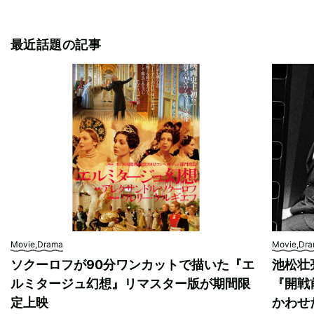
最近話題の記事
Movie,Drama
Movie,Dr
ソクーロフが90分ワンカットで描いた『エ
池松壮
ルミタージュ幻想』リマスター版が期間限
『開戦
定上映
かわせ