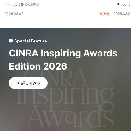
by CINRA編集部
by I
2026.08.07
0
2026.08.0
Special Feature
CINRA Inspiring Awards
Edition 2026
詳しくみる