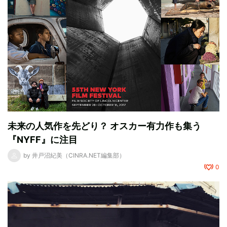
未来の人気作を先どり？ オスカー有力作も集う
『NYFF』に注目
by
井戸沼紀美（CINRA.NET編集部）
0