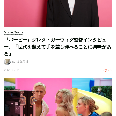
Movie,Drama
『バービー』グレタ・ガーウィグ監督インタビュ
ー。「世代を超えて手を差し伸べることに興味があ
る」
by 後藤美波
2023.08.11
82