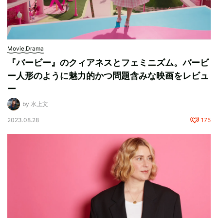
Movie,Drama
『バービー』のクィアネスとフェミニズム。バービ
ー人形のように魅力的かつ問題含みな映画をレビュ
ー
by 水上文
2023.08.28
175