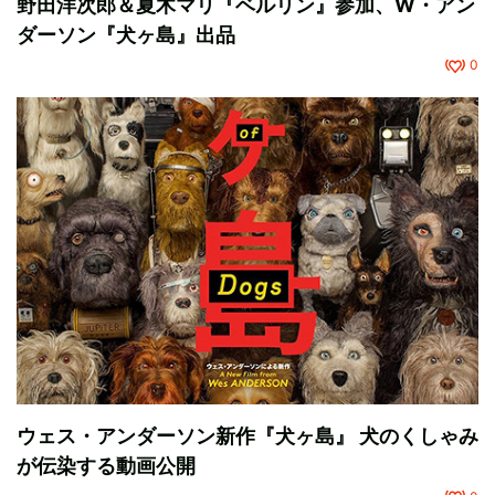
野田洋次郎＆夏木マリ『ベルリン』参加、W・アン
ダーソン『犬ヶ島』出品
0
ウェス・アンダーソン新作『犬ヶ島』 犬のくしゃみ
が伝染する動画公開