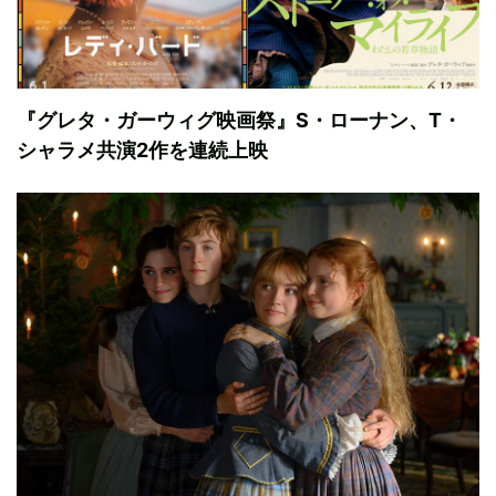
『グレタ・ガーウィグ映画祭』S・ローナン、T・
シャラメ共演2作を連続上映