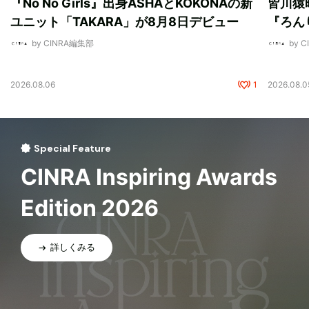
『No No Girls』出身ASHAとKOKONAの新
皆川猿
ユニット「TAKARA」が8月8日デビュー
『ろん
by CINRA編集部
by 
2026.08.06
1
2026.08.0
Special Feature
CINRA Inspiring Awards
Edition 2026
詳しくみる