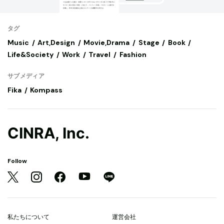
タグ
Music
Art,Design
Movie,Drama
Stage
Book
Life&Society
Work
Travel
Fashion
サブメディア
Fika
Kompass
CINRA, Inc.
Follow
私たちについて
運営会社