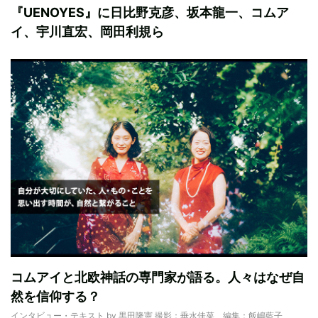
『UENOYES』に日比野克彦、坂本龍一、コムア
イ、宇川直宏、岡田利規ら
コムアイと北欧神話の専門家が語る。人々はなぜ自
然を信仰する？
インタビュー・テキスト by 黒田隆憲 撮影：垂水佳菜 編集：飯嶋藍子