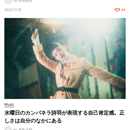
by 黒田隆憲
2022.11.18
44
Music
水曜日のカンパネラ詩羽が表現する自己肯定感。正
しさは自分のなかにある
by 麦倉正樹