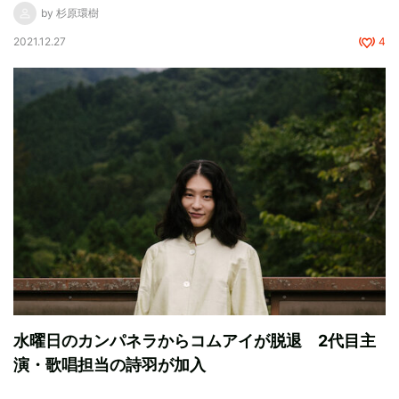
by 杉原環樹
2021.12.27
4
水曜日のカンパネラからコムアイが脱退 2代目主
演・歌唱担当の詩羽が加入