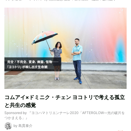
コムアイ×ドミニク・チェン ヨコトリで考える孤立
と共生の感覚
Sponsored by
『ヨコハマトリエンナーレ2020「AFTERGLOW―光の破片を
つかまえる」』
by
島貫泰介