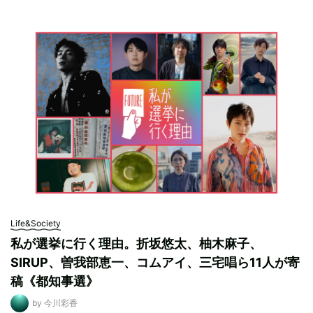
Life&Society
私が選挙に行く理由。折坂悠太、柚木麻子、
SIRUP、曽我部恵一、コムアイ、三宅唱ら11人が寄
稿《都知事選》
by 今川彩香