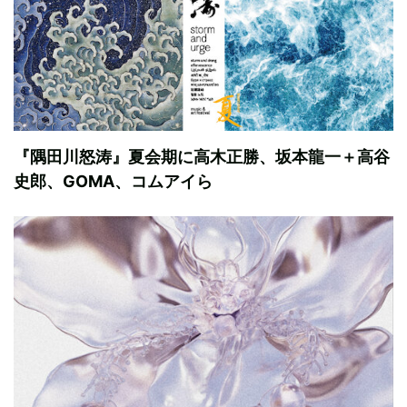
『隅田川怒涛』夏会期に高木正勝、坂本龍一＋高谷
史郎、GOMA、コムアイら