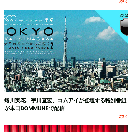
0
蜷川実花、宇川直宏、コムアイが登壇する特別番組
が本日DOMMUNEで配信
0