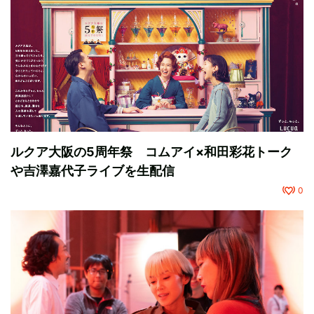
ルクア大阪の5周年祭 コムアイ×和田彩花トーク
や吉澤嘉代子ライブを生配信
0