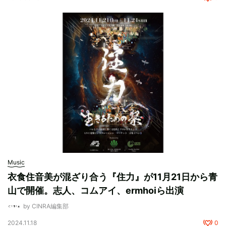
Music
衣食住音美が混ざり合う『住力』が11月21日から青
山で開催。志人、コムアイ、ermhoiら出演
by CINRA編集部
2024.11.18
0