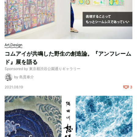
Art,Design
コムアイが共鳴した野生の創造論。『アンフレーム
ド』展を語る
Sponsored by 東京都渋谷公園通りギャラリー
by 島貫泰介
2021.08.19
3