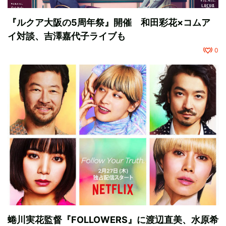
『ルクア大阪の5周年祭』開催 和田彩花×コムア
イ対談、吉澤嘉代子ライブも
0
蜷川実花監督『FOLLOWERS』に渡辺直美、水原希