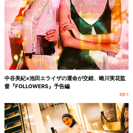
中谷美紀×池田エライザの運命が交錯、蜷川実花監
督『FOLLOWERS』予告編
0