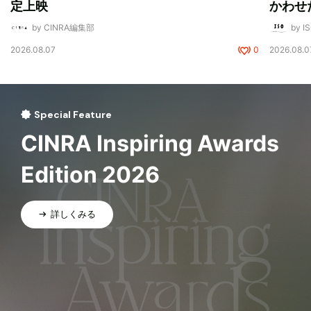
定上映
かわせ
by CINRA編集部
by I
2026.08.07
0
2026.08.0
Special Feature
CINRA Inspiring Awards
Edition 2026
詳しくみる