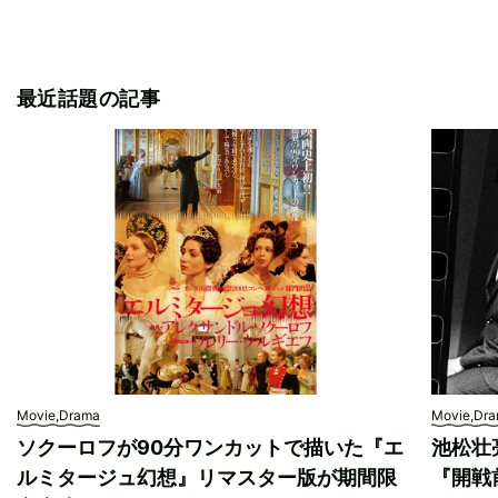
最近話題の記事
Movie,Drama
Movie,Dr
ソクーロフが90分ワンカットで描いた『エ
池松壮
ルミタージュ幻想』リマスター版が期間限
『開戦