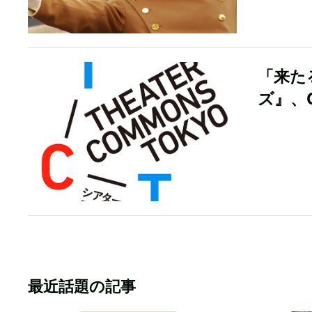
「来た
ズ』、C
最近話題の記事