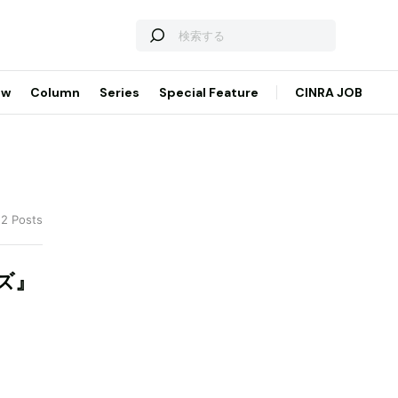
ew
Column
Series
Special Feature
CINRA JOB
 2 Posts
ズ』