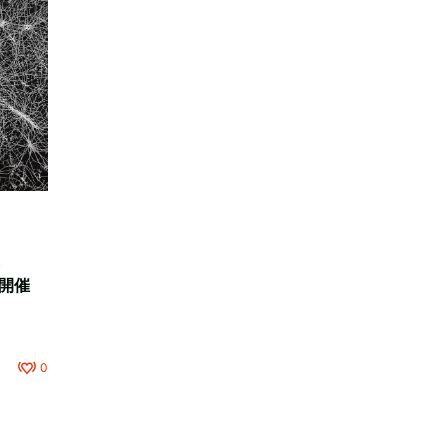
ら
で開催
0