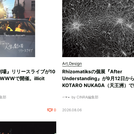
Art,Design
劇場』リリースライブが10
Rhizomatiksの個展『After
WWで開催。illicit
Understanding』が9月12日か
KOTARO NUKAGA（天王洲）
編集部
by CINRA編集部
0
2026.08.06