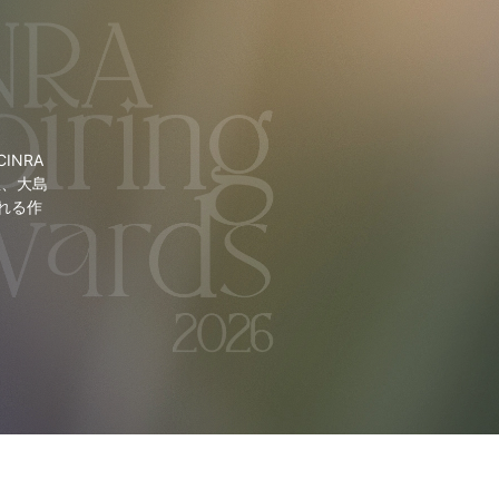
NRA
里、大島
れる作