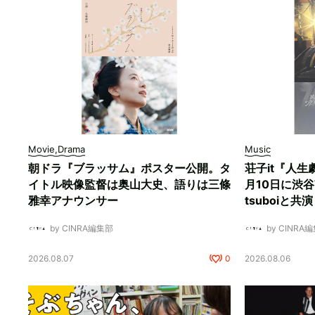
Movie,Drama
Music
朝ドラ『ブラッサム』ポスター公開。タ
荘子it『人生
イトル映像監督は奥山大史、語りは三條
月10日に渋谷W
雅幸アナウンサー
tsuboiと共演
by CINRA編集部
by CINRA
2026.08.07
0
2026.08.06