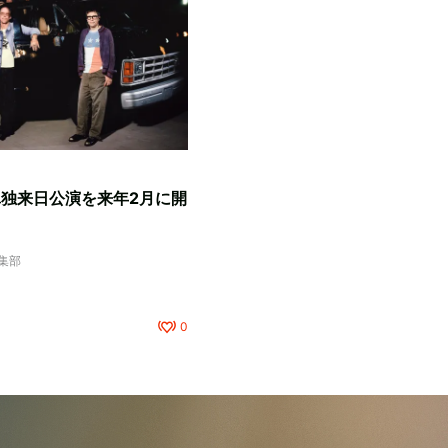
、単独来日公演を来年2月に開
編集部
0