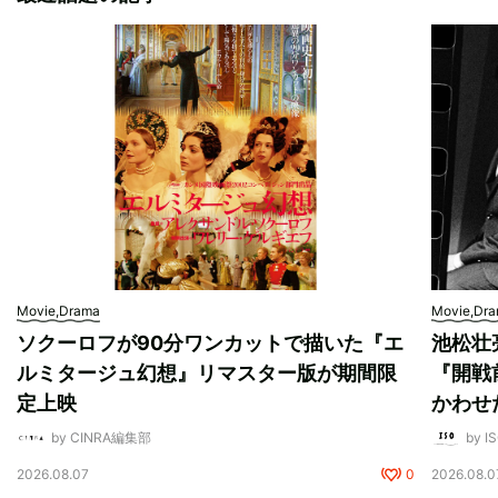
Movie,Drama
Movie,Dr
ソクーロフが90分ワンカットで描いた『エ
池松壮
ルミタージュ幻想』リマスター版が期間限
『開戦
定上映
かわせ
by CINRA編集部
by I
2026.08.07
0
2026.08.0