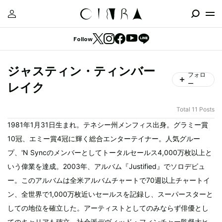
Follow
ジャスティン・ティンバー
フォロ
ー
レイク
Total 11 Posts
1981年1月31日生まれ。テネシー州メンフィス出身。グラミー賞
10冠、エミー賞4冠に輝く総合エンターテイナー。人気グルー
プ、'N Syncのメンバーとしてトータルセールス4,000万枚以上と
いう偉業を達成。2003年、アルバム『Justified』でソロデビュ
ー。このアルバムは全米アルバムチャートで70週以上チャートイ
ン、全世界で1,000万枚近いセールスを記録し、スーパースターと
しての地位を確立した。アーティストとしてのみならず俳優とし
てのキャリアも確立。社会派デヴィッド・フィンチャー監督大ヒ