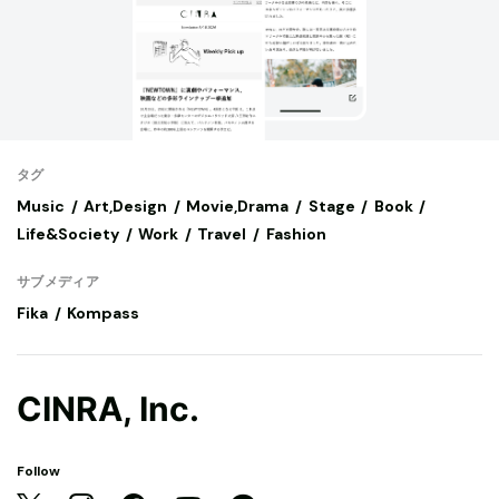
タグ
Music
Art,Design
Movie,Drama
Stage
Book
Life&Society
Work
Travel
Fashion
サブメディア
Fika
Kompass
CINRA, Inc.
Follow