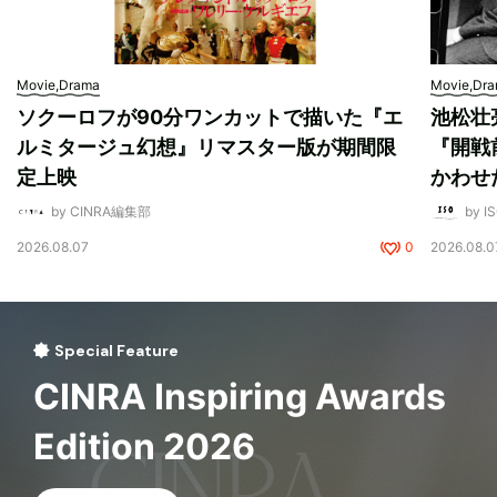
Movie,Drama
Movie,Dr
ソクーロフが90分ワンカットで描いた『エ
池松壮
ルミタージュ幻想』リマスター版が期間限
『開戦
定上映
かわせ
by CINRA編集部
by I
2026.08.07
0
2026.08.0
Special Feature
CINRA Inspiring Awards
Edition 2026