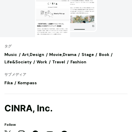
タグ
Music
Art,Design
Movie,Drama
Stage
Book
Life&Society
Work
Travel
Fashion
サブメディア
Fika
Kompass
CINRA, Inc.
Follow