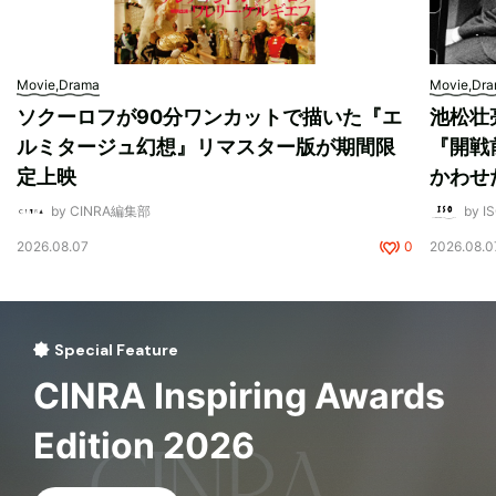
Movie,Drama
Movie,Dr
ソクーロフが90分ワンカットで描いた『エ
池松壮
ルミタージュ幻想』リマスター版が期間限
『開戦
定上映
かわせ
by CINRA編集部
by I
2026.08.07
0
2026.08.0
Special Feature
CINRA Inspiring Awards
Edition 2026