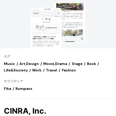
タグ
Music
Art,Design
Movie,Drama
Stage
Book
Life&Society
Work
Travel
Fashion
サブメディア
Fika
Kompass
CINRA, Inc.