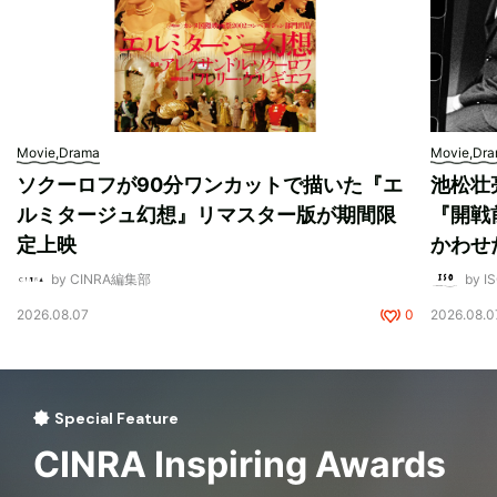
Movie,Drama
Movie,Dr
ソクーロフが90分ワンカットで描いた『エ
池松壮
ルミタージュ幻想』リマスター版が期間限
『開戦
定上映
かわせ
by CINRA編集部
by I
2026.08.07
0
2026.08.0
Special Feature
CINRA Inspiring Awards