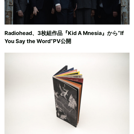
Radiohead、3枚組作品『Kid A Mnesia』から“If
You Say the Word”PV公開