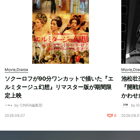
Movie,Drama
Movie,Dr
ソクーロフが90分ワンカットで描いた『エ
池松壮
ルミタージュ幻想』リマスター版が期間限
『開戦
定上映
かわせ
by CINRA編集部
by I
2026.08.07
0
2026.08.0