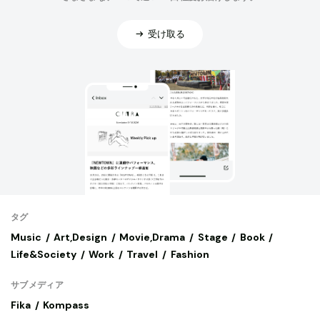
受け取る
タグ
Music
Art,Design
Movie,Drama
Stage
Book
Life&Society
Work
Travel
Fashion
サブメディア
Fika
Kompass