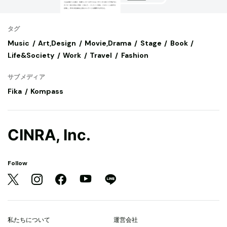
タグ
Music
Art,Design
Movie,Drama
Stage
Book
Life&Society
Work
Travel
Fashion
サブメディア
Fika
Kompass
CINRA, Inc.
Follow
私たちについて
運営会社