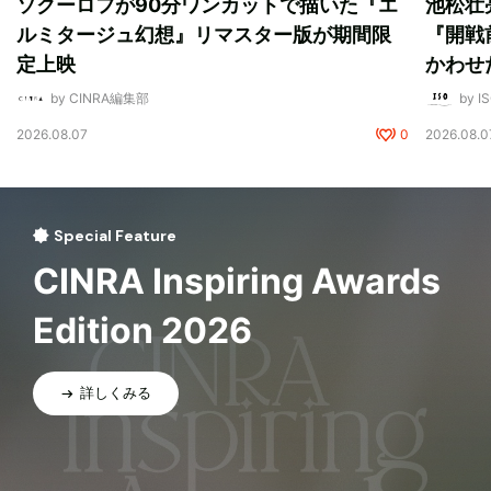
ソクーロフが90分ワンカットで描いた『エ
池松壮
ルミタージュ幻想』リマスター版が期間限
『開戦
定上映
かわせ
by CINRA編集部
by I
2026.08.07
0
2026.08.0
Special Feature
CINRA Inspiring Awards
Edition 2026
詳しくみる