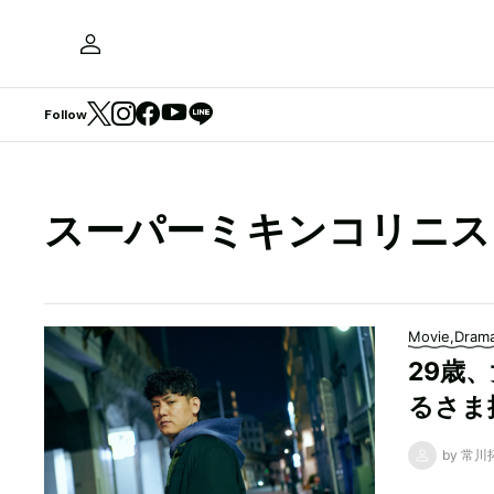
Follow
スーパーミキンコリニス
Movie,Dram
29歳
るさま描
by 常川