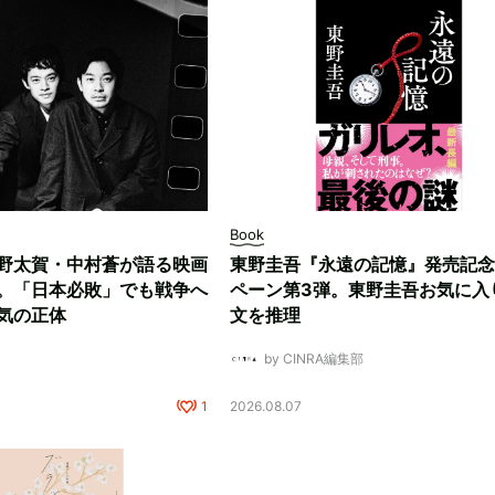
Book
野太賀・中村蒼が語る映画
東野圭吾『永遠の記憶』発売記念
。「日本必敗」でも戦争へ
ペーン第3弾。東野圭吾お気に入
気の正体
文を推理
by CINRA編集部
1
2026.08.07