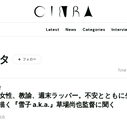
Latest
News
Categories
Intervi
タ
フォロー
Total
a
、女性、教諭、週末ラッパー。不安とともに
く『雪子 a.k.a.』草場尚也監督に聞く
拓也