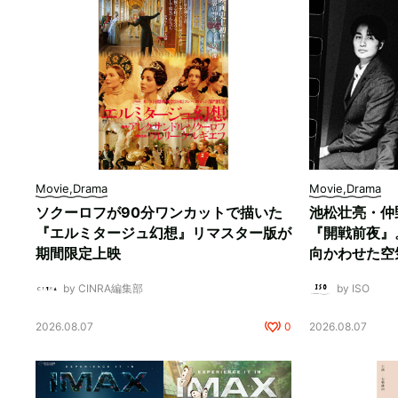
Movie,Drama
Movie,Drama
ソクーロフが90分ワンカットで描いた
池松壮亮・仲
『エルミタージュ幻想』リマスター版が
『開戦前夜』
期間限定上映
向かわせた空
by CINRA編集部
by ISO
2026.08.07
0
2026.08.07