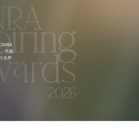
NRA
里、大島
れる作