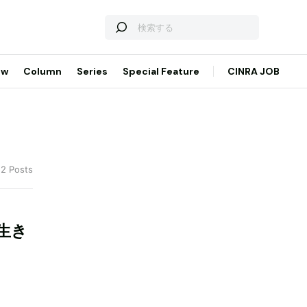
ew
Column
Series
Special Feature
CINRA JOB
 2 Posts
生き