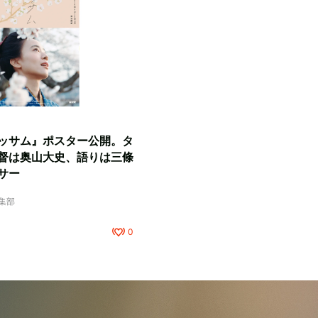
ッサム』ポスター公開。タ
督は奥山大史、語りは三條
サー
編集部
0