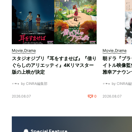
Movie,Drama
Movie,Drama
スタジオジブリ『耳をすませば』『借り
朝ドラ『ブラ
ぐらしのアリエッティ』4Kリマスター
イトル映像監
版の上映が決定
雅幸アナウン
by CINRA編集部
by CINRA
2026.08.07
0
2026.08.07
Special Feature