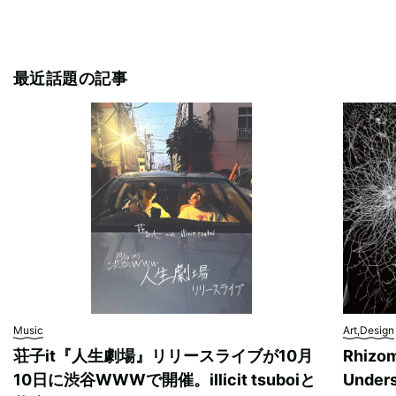
最近話題の記事
Music
Art,Design
荘子it『人生劇場』リリースライブが10月
Rhizo
10日に渋谷WWWで開催。illicit tsuboiと
Unde