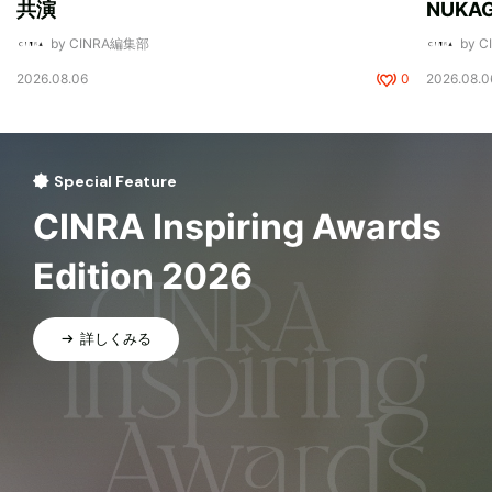
共演
NUK
by CINRA編集部
by 
2026.08.06
0
2026.08.0
Special Feature
CINRA Inspiring Awards
Edition 2026
詳しくみる