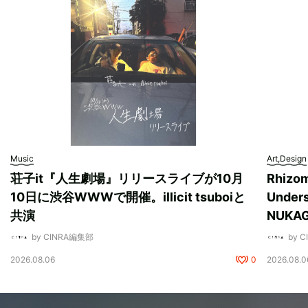
Music
Art,Design
荘子it『人生劇場』リリースライブが10月
Rhizo
10日に渋谷WWWで開催。illicit tsuboiと
Unde
共演
NUK
by CINRA編集部
by 
2026.08.06
0
2026.08.0