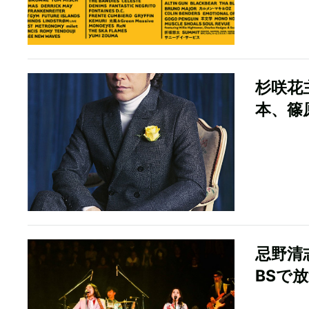
杉咲花
本、篠
忌野清
BSで