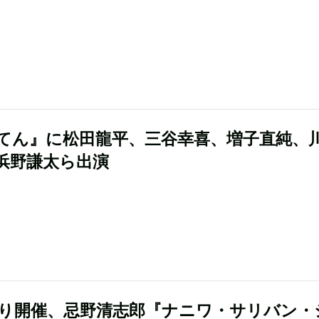
てん』に松田龍平、三谷幸喜、増子直純、
浜野謙太ら出演
ぶり開催、忌野清志郎『ナニワ・サリバン・