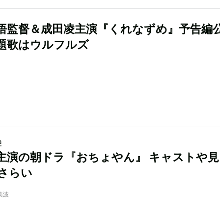
悟監督＆成田凌主演『くれなずめ』予告編
題歌はウルフルズ
a
主演の朝ドラ『おちょやん』 キャストや
さらい
美波