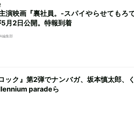
a
T.主演映画『裏社員。-スパイやらせてもろ
が5月2日公開。特報到着
NRA編集部
ロック』第2弾でナンバガ、坂本慎太郎、
lennium paradeら