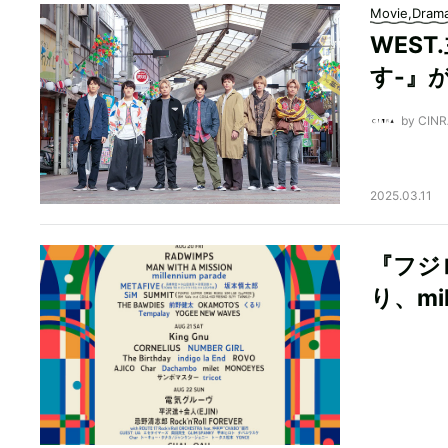
Movie,Dram
WES
す-』
by CI
2025.03.11
『フジ
り、mil