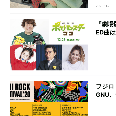
2020.11.29
『劇場
ED曲
フジロ
GNU