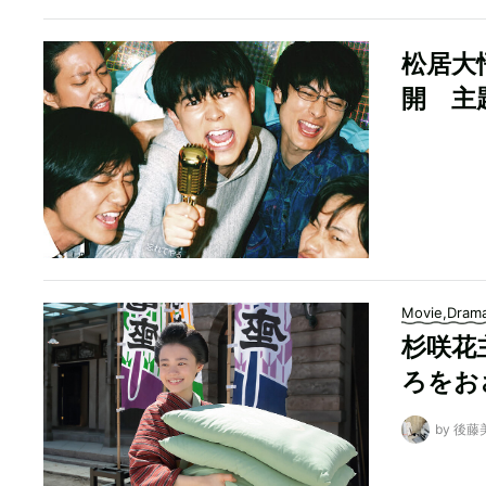
松居大
開 主
Movie,Dram
杉咲花
ろをお
by 後藤