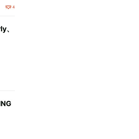
4
ly、
NG