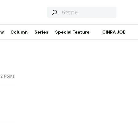
ew
Column
Series
Special Feature
CINRA JOB
52 Posts