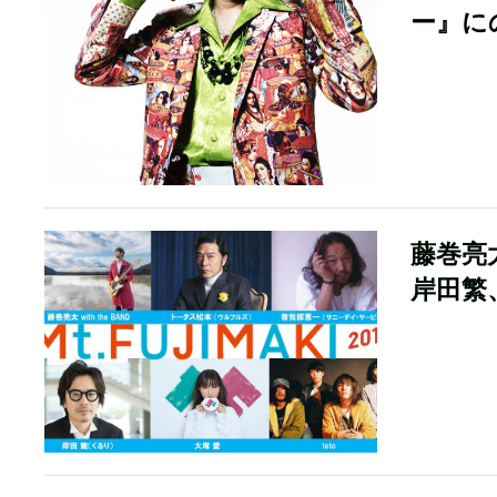
ー』に
藤巻亮太
岸田繁