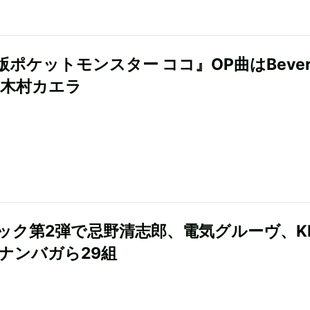
版ポケットモンスター ココ』OP曲はBever
は木村カエラ
ック第2弾で忌野清志郎、電気グルーヴ、KI
、ナンバガら29組