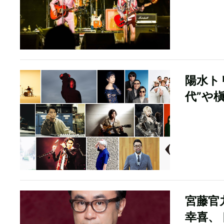
陽水ト
代”や
宮藤官
幸喜、