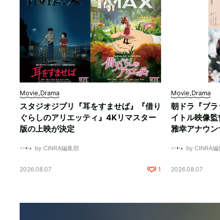
Movie,Drama
Movie,Drama
スタジオジブリ『耳をすませば』『借り
朝ドラ『ブラ
ぐらしのアリエッティ』4Kリマスター
イトル映像監
版の上映が決定
雅幸アナウン
by CINRA編集部
by CINRA
2026.08.07
1
2026.08.07