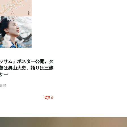
ッサム』ポスター公開。タ
督は奥山大史、語りは三條
サー
編集部
0