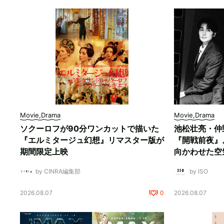
Movie,Drama
Movie,Drama
ソクーロフが90分ワンカットで描いた
池松壮亮・仲
『エルミタージュ幻想』リマスター版が
『開戦前夜』
期間限定上映
向かわせた空
by CINRA編集部
by ISO
2026.08.07
0
2026.08.07