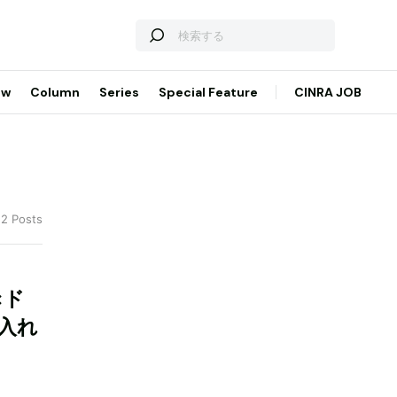
ew
Column
Series
Special Feature
CINRA JOB
 2 Posts
×ド
入れ