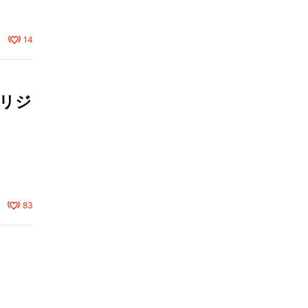
14
リジ
83