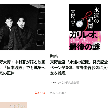
Book
野太賀・中村蒼が語る映画
東野圭吾『永遠の記憶』発売記念
。「日本必敗」でも戦争へ
ペーン第3弾。東野圭吾お気に入
気の正体
文を推理
by CINRA編集部
164
2026.08.07