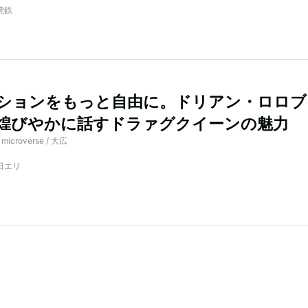
虎鉄
ションをもっと自由に。ドリアン・ロロブ
煌びやかに話すドラァグクイーンの魅力
 microverse / 大広
治田エリ