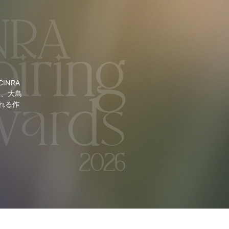
NRA
里、大島
れる作