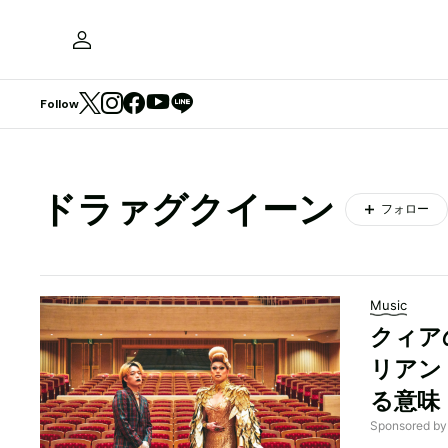
Follow
ドラァグクイーン
フォロー
Music
クィア
リアン
る意味
Sponsored