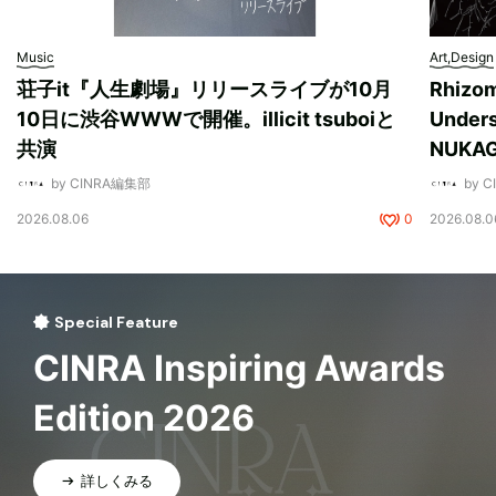
Music
Art,Design
荘子it『人生劇場』リリースライブが10月
Rhizo
10日に渋谷WWWで開催。illicit tsuboiと
Unde
共演
NUK
by CINRA編集部
by 
2026.08.06
0
2026.08.0
Special Feature
CINRA Inspiring Awards
Edition 2026
詳しくみる