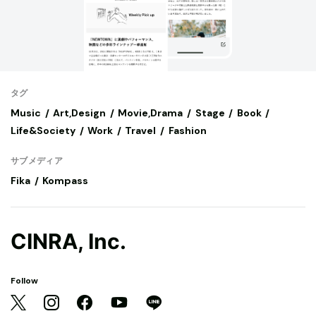
タグ
Music
Art,Design
Movie,Drama
Stage
Book
Life&Society
Work
Travel
Fashion
サブメディア
Fika
Kompass
CINRA, Inc.
Follow