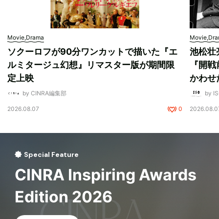
Movie,Drama
Movie,Dr
ソクーロフが90分ワンカットで描いた『エ
池松壮
ルミタージュ幻想』リマスター版が期間限
『開戦
定上映
かわせ
by CINRA編集部
by I
2026.08.07
0
2026.08.0
Special Feature
CINRA Inspiring Awards
Edition 2026