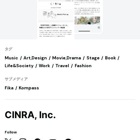
タグ
Music
Art,Design
Movie,Drama
Stage
Book
Life&Society
Work
Travel
Fashion
サブメディア
Fika
Kompass
CINRA, Inc.
Follow