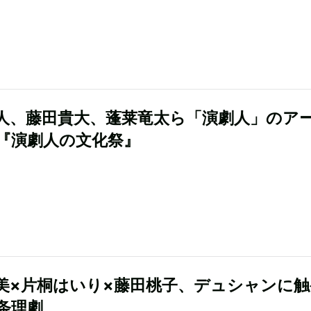
人、藤田貴大、蓬莱竜太ら「演劇人」のア
『演劇人の文化祭』
美×片桐はいり×藤田桃子、デュシャンに触
条理劇