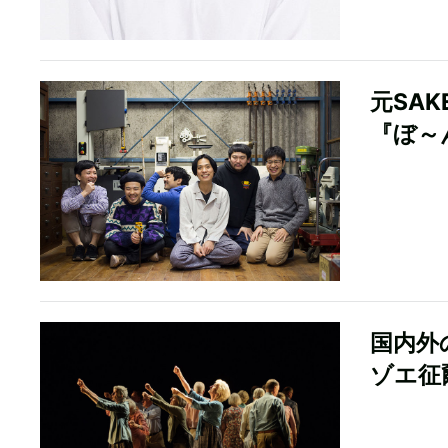
元SAK
『ぼ～
国内外
ゾエ征