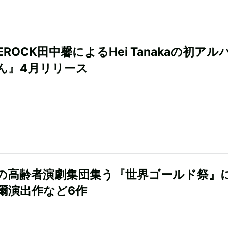
EROCK田中馨によるHei Tanakaの初アル
ん』4月リリース
の高齢者演劇集団集う『世界ゴールド祭』
爾演出作など6作