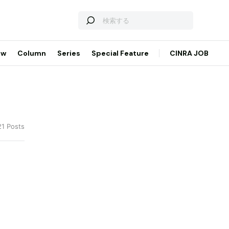
ew
Column
Series
Special Feature
CINRA JOB
21 Posts