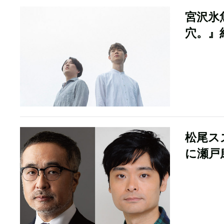
宮沢氷
穴。』
松尾ス
に瀬戸