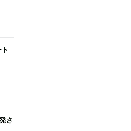
ート
発さ