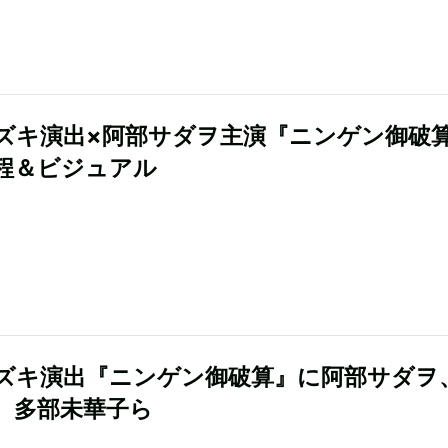
ズキ演出×阿部サダヲ主演『ニンゲン御破
程＆ビジュアル
ズキ演出『ニンゲン御破算』に阿部サダヲ
、多部未華子ら