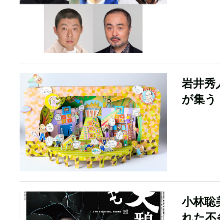
岩井秀
が集う
小林聡
れた不