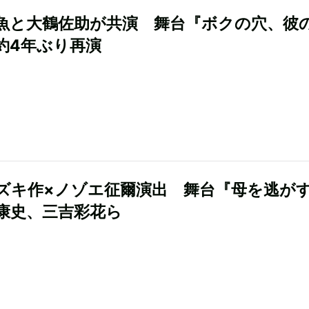
魚と大鶴佐助が共演 舞台『ボクの穴、彼
約4年ぶり再演
ズキ作×ノゾエ征爾演出 舞台『母を逃が
康史、三吉彩花ら