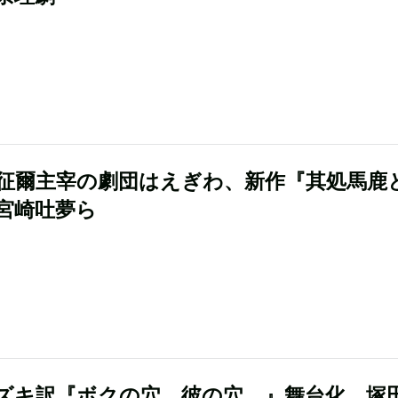
征爾主宰の劇団はえぎわ、新作『其処馬鹿
宮崎吐夢ら
ズキ訳『ボクの穴、彼の穴。』舞台化、塚