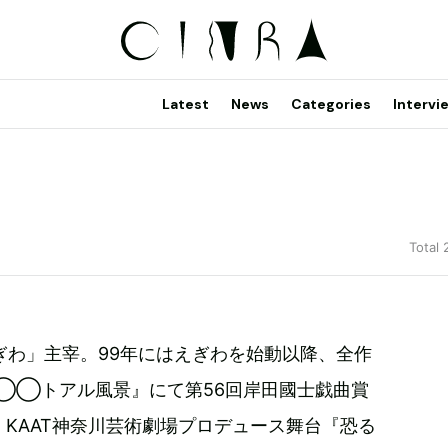
Latest
News
Categories
Intervi
Total 
ぎわ」主宰。99年にはえぎわを始動以降、全作
『◯◯トアル風景』にて第56回岸田國士戯曲賞
）KAAT神奈川芸術劇場プロデュース舞台『恐る