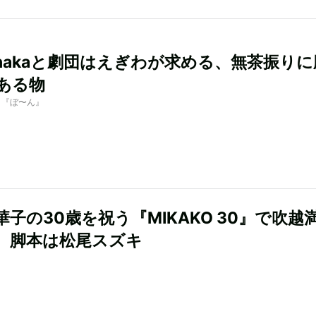
 Tanakaと劇団はえぎわが求める、無茶振り
ある物
by 『ぼ〜ん』
華子の30歳を祝う『MIKAKO 30』で吹越
、脚本は松尾スズキ