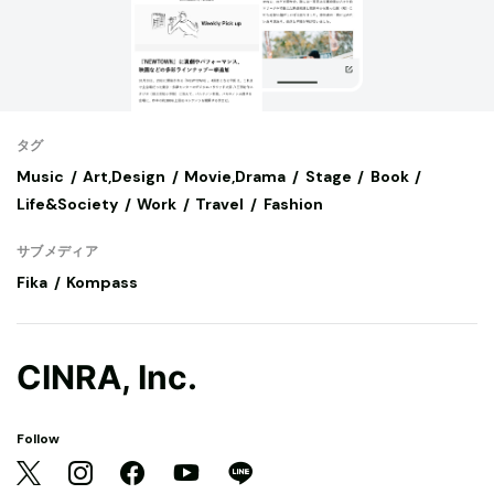
タグ
Music
Art,Design
Movie,Drama
Stage
Book
Life&Society
Work
Travel
Fashion
サブメディア
Fika
Kompass
CINRA, Inc.
Follow