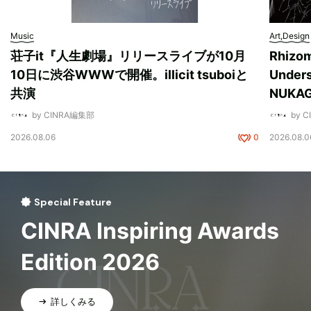
Music
Art,Design
荘子it『人生劇場』リリースライブが10月
Rhizo
10日に渋谷WWWで開催。illicit tsuboiと
Unde
共演
NUK
by CINRA編集部
by 
2026.08.06
0
2026.08.0
Special Feature
CINRA Inspiring Awards
Edition 2026
詳しくみる