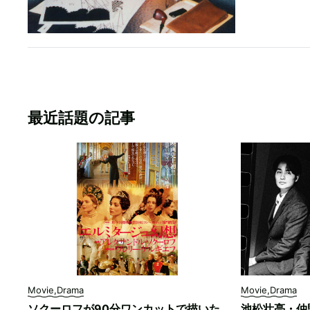
最近話題の記事
Movie,Drama
Movie,Drama
ソクーロフが90分ワンカットで描いた
池松壮亮・仲