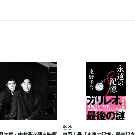
Book
野太賀・中村蒼が語る映画
東野圭吾『永遠の記憶』発売記念