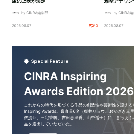
版の上映が決定
雅幸アナウン
by CINRA編集部
by CINRA
2026.08.07
0
2026.08.07
Special Feature
CINRA Inspiring
Awards Edition 2026
これからの時代を形づくる作品の創造性や芸術性を讃えるCI
Inspiring Awards。審査員6名（朝井リョウ、おかざき真
依提亜、三宅香帆、吉田恵里香、山中遥子）に、意欲あふ
品を選出していただいた。