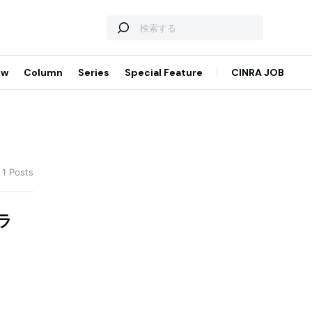
ew
Column
Series
Special Feature
CINRA JOB
 1 Posts
ラ