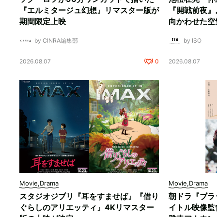
『エルミタージュ幻想』リマスター版が
『開戦前夜』
期間限定上映
向かわせた空
by CINRA編集部
by ISO
2026.08.07
0
2026.08.07
Movie,Drama
Movie,Drama
スタジオジブリ『耳をすませば』『借り
朝ドラ『ブラ
ぐらしのアリエッティ』4Kリマスター
イトル映像監