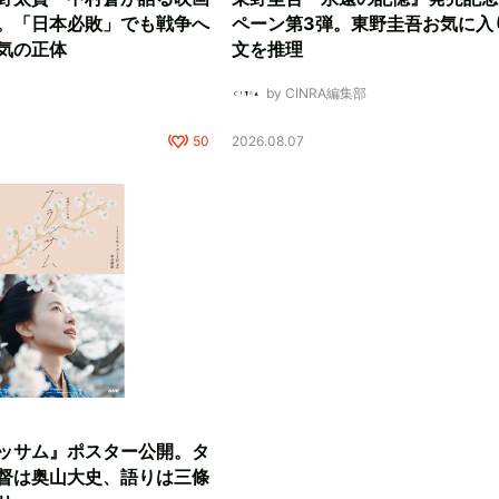
。「日本必敗」でも戦争へ
ペーン第3弾。東野圭吾お気に入
気の正体
文を推理
by CINRA編集部
50
2026.08.07
ッサム』ポスター公開。タ
督は奥山大史、語りは三條