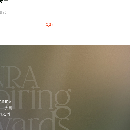
サー
編集部
0
NRA
里、大島
れる作