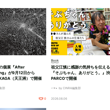
Book
ksの個展『After
祖父江慎に感謝の気持ちを伝える
ding』が9月12日から
『そぶちゃん、ありがとう。』渋
NUKAGA（天王洲）で開催
PARCOで開催
編集部
by CINRA編集部
0
2026.08.06