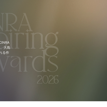
NRA
里、大島
れる作