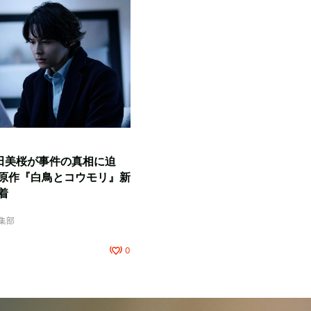
田美桜が事件の真相に迫
原作『白鳥とコウモリ』新
着
編集部
0