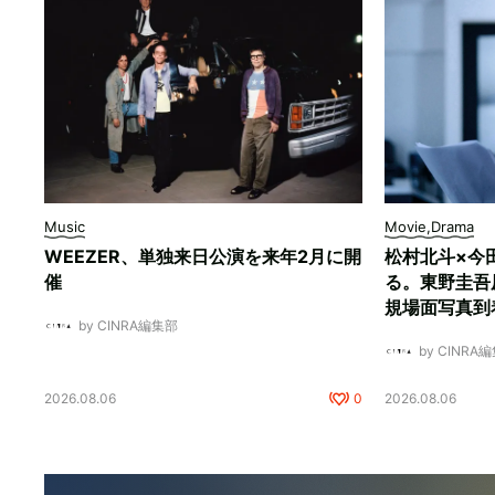
Music
Movie,Drama
WEEZER、単独来日公演を来年2月に開
松村北斗×今
催
る。東野圭吾
規場面写真到
by CINRA編集部
by CINRA
2026.08.06
0
2026.08.06