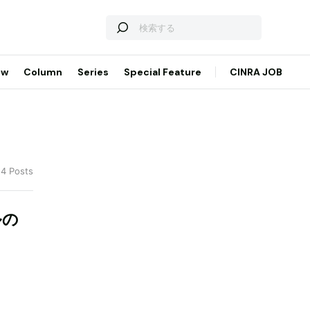
ew
Column
Series
Special Feature
CINRA JOB
 4 Posts
ルの