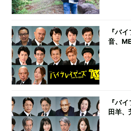
『バイ
音、ME
『バイ
田羊、