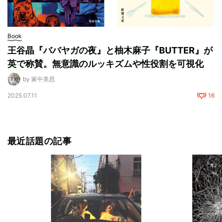
Book
王谷晶『ババヤガの夜』と柚木麻子『BUTTER』が
英で称賛。無意識のルッキズムや性役割を可視化
by 家中美思
2025.07.11
16
最近話題の記事