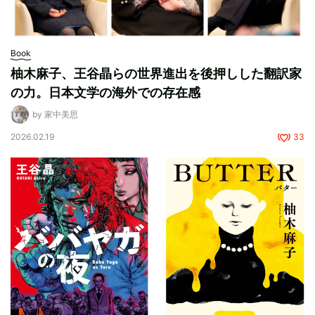
Book
柚木麻子、王谷晶らの世界進出を後押しした翻訳家
の力。日本文学の海外での存在感
by 家中美思
2026.02.19
33