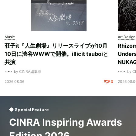
Music
Art,Design
荘子it『人生劇場』リリースライブが10月
Rhizo
10日に渋谷WWWで開催。illicit tsuboiと
Unde
共演
NUK
by CINRA編集部
by 
2026.08.06
0
2026.08.0
Special Feature
CINRA Inspiring Awards
Edition 2026