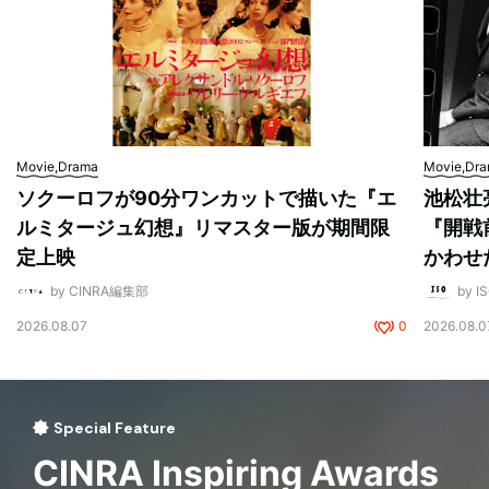
Movie,Drama
Movie,Dr
ソクーロフが90分ワンカットで描いた『エ
池松壮
ルミタージュ幻想』リマスター版が期間限
『開戦
定上映
かわせ
by CINRA編集部
by I
2026.08.07
0
2026.08.0
Special Feature
CINRA Inspiring Awards