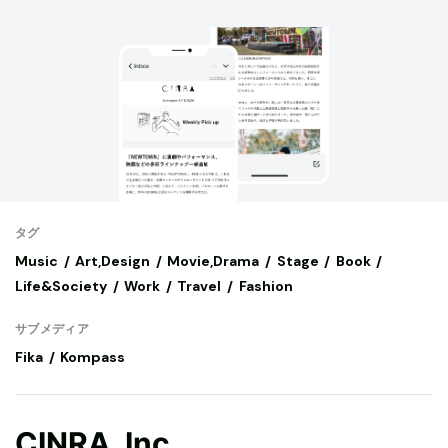
タグ
Music
Art,Design
Movie,Drama
Stage
Book
Life&Society
Work
Travel
Fashion
サブメディア
Fika
Kompass
CINRA, Inc.