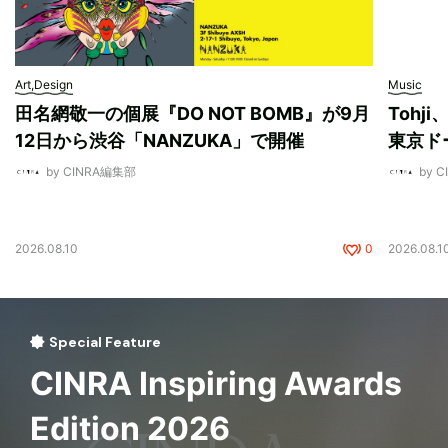
Art,Design
Music
田名網敬一の個展『DO NOT BOMB』が9月
Tohj
12日から渋谷「NANZUKA」で開催
東京ド
by CINRA編集部
by 
2026.08.10
0
2026.08.1
Special Feature
CINRA Inspiring Awards
Edition 2026