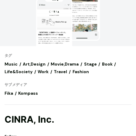
タグ
Music
Art,Design
Movie,Drama
Stage
Book
Life&Society
Work
Travel
Fashion
サブメディア
Fika
Kompass
CINRA, Inc.