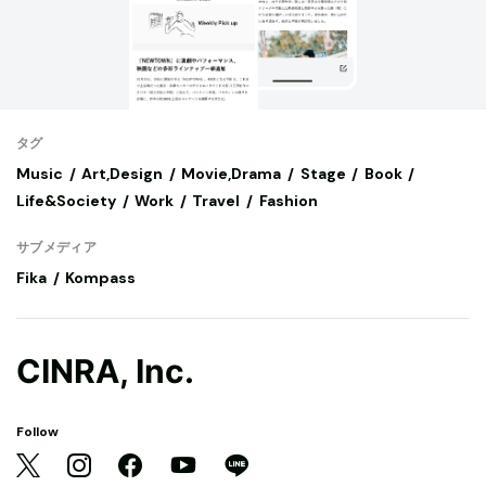
タグ
Music
Art,Design
Movie,Drama
Stage
Book
Life&Society
Work
Travel
Fashion
サブメディア
Fika
Kompass
CINRA, Inc.
Follow