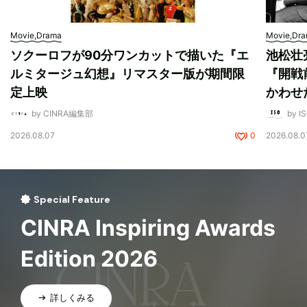
Movie,Drama
Movie,Dr
ソクーロフが90分ワンカットで描いた『エ
池松壮
ルミタージュ幻想』リマスター版が期間限
『開戦
定上映
かわせ
by CINRA編集部
by I
2026.08.07
0
2026.08.0
Special Feature
CINRA Inspiring Awards
Edition 2026
詳しくみる