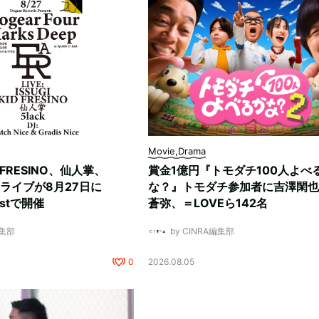
Movie,Drama
D FRESINO、仙人掌、
賞金1億円『トモダチ100人よべ
マンライブが8月27日に
な？』トモダチ参加者に吉澤閑也
Eastで開催
蒼弥、＝LOVEら142名
編集部
by CINRA編集部
0
2026.08.05