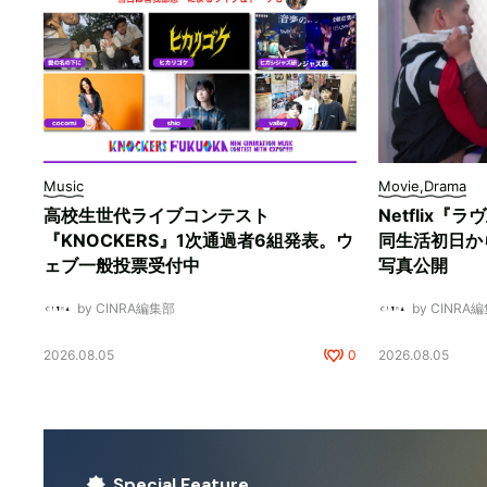
Music
Movie,Drama
高校生世代ライブコンテスト
Netflix
『KNOCKERS』1次通過者6組発表。ウ
同生活初日か
ェブ一般投票受付中
写真公開
by CINRA編集部
by CINRA
2026.08.05
0
2026.08.05
Special Feature