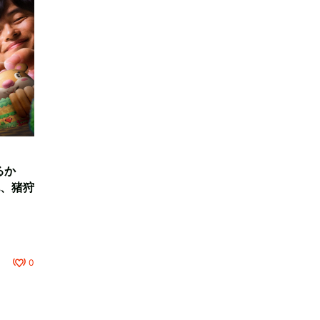
るか
、猪狩
0