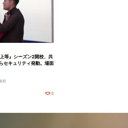
『ラヴ上等』シーズン2開校、共
らセキュリティ発動。場面
編集部
0