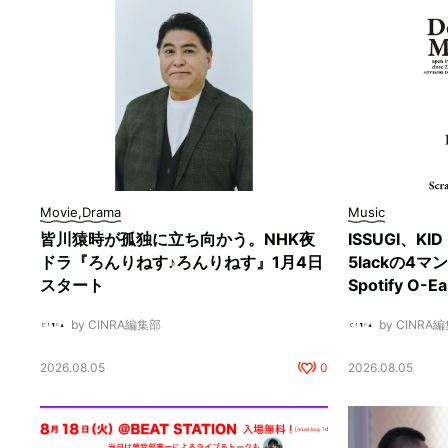
Movie,Drama
Music
皆川猿時が孤独に立ち向かう。NHK夜
ISSUGI、KI
ドラ『ろんりねす♪ろんりねす』1月4日
5lackの4
スタート
Spotify O-
by CINRA編集部
by CINRA
2026.08.05
0
2026.08.05