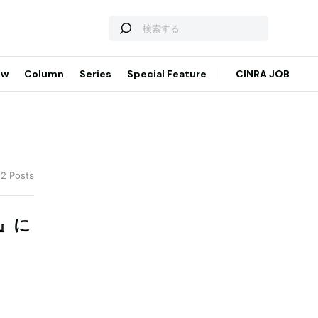
ew
Column
Series
Special Feature
CINRA JOB
 2 Posts
』に