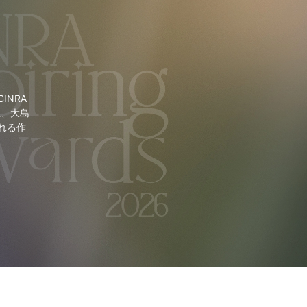
NRA
里、大島
れる作