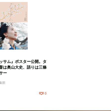
ッサム』ポスター公開。タ
督は奥山大史、語りは三條
サー
編集部
0