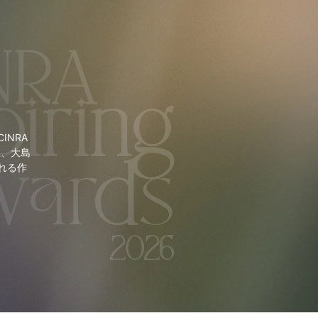
NRA
里、大島
れる作