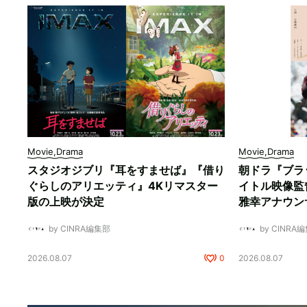
Movie,Drama
Movie,Drama
スタジオジブリ『耳をすませば』『借り
朝ドラ『ブラ
ぐらしのアリエッティ』4Kリマスター
イトル映像監
版の上映が決定
雅幸アナウン
by CINRA編集部
by CINRA
2026.08.07
0
2026.08.07