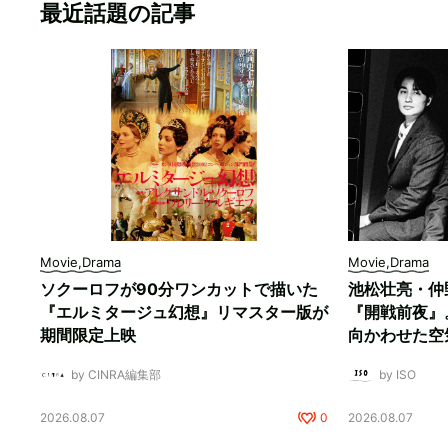
最近話題の記事
Movie,Drama
Movie,Drama
ソクーロフが90分ワンカットで描いた
池松壮亮・仲
『エルミタージュ幻想』リマスター版が
『開戦前夜』
期間限定上映
向かわせた空
by CINRA編集部
by ISO
2026.08.07
0
2026.08.07