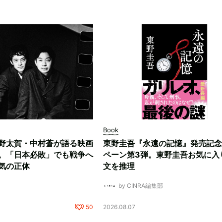
Book
野太賀・中村蒼が語る映画
東野圭吾『永遠の記憶』発売記念
。「日本必敗」でも戦争へ
ペーン第3弾。東野圭吾お気に入
気の正体
文を推理
by CINRA編集部
50
2026.08.07