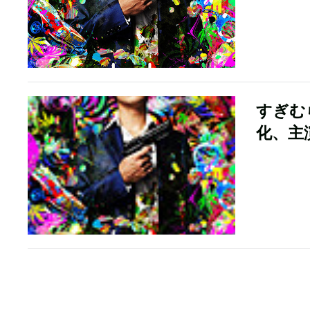
すぎむ
化、主