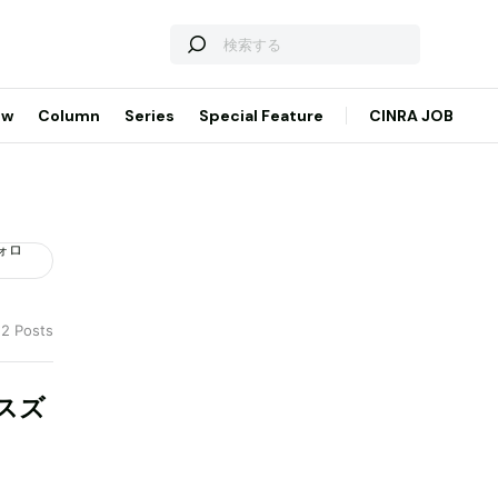
ew
Column
Series
Special Feature
CINRA JOB
ォロ
 2 Posts
スズ