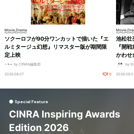
Movie,Drama
Movie,Dr
ソクーロフが90分ワンカットで描いた『エ
池松壮
ルミタージュ幻想』リマスター版が期間限
『開戦
定上映
かわせ
by CINRA編集部
by I
2026.08.07
0
2026.08.0
Special Feature
CINRA Inspiring Awards
Edition 2026