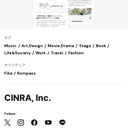
タグ
Music
Art,Design
Movie,Drama
Stage
Book
Life&Society
Work
Travel
Fashion
サブメディア
Fika
Kompass
CINRA, Inc.
Follow