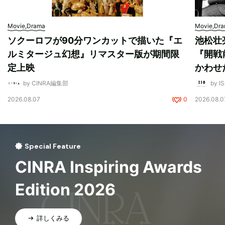
Movie,Drama
Movie,Dr
ソクーロフが90分ワンカットで描いた『エ
池松壮
ルミタージュ幻想』リマスター版が期間限
『開戦
定上映
かわせ
by CINRA編集部
by I
2026.08.07
0
2026.08.0
Special Feature
CINRA Inspiring Awards
Edition 2026
詳しくみる