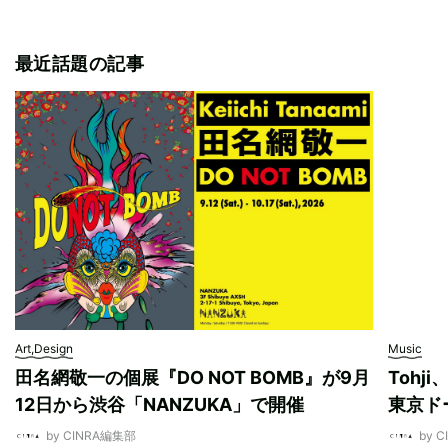
最近話題の記事
Art,Design
Music
田名網敬一の個展『DO NOT BOMB』が9月
Tohj
12日から渋谷「NANZUKA」で開催
東京ド
by CINRA編集部
by 