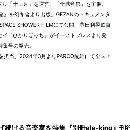
ベル「十三月」を運営、『全感覚祭』を主催。
命』を幻冬舎より出版。GEZANのドキュメンタ
d』がSPACE SHOWER FILMにて公開。豊田利晃監督
セイ『ひかりぼっち』がイーストプレスより発
て特集号の発売。
を担当、2024年3月よりPARCO配給にて全国上
げ続ける音楽家を特集『別冊ele-king』刊