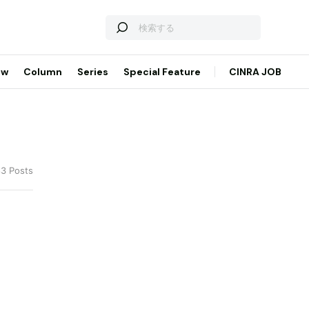
ew
Column
Series
Special Feature
CINRA JOB
83 Posts