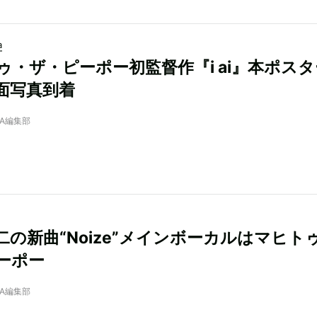
a
ゥ・ザ・ピーポー初監督作『i ai』本ポス
面写真到着
NRA編集部
二の新曲“Noize”メインボーカルはマヒト
ーポー
NRA編集部