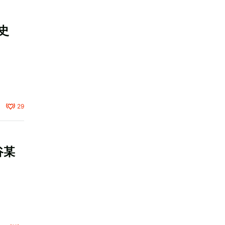
史
29
谷某