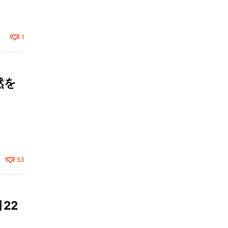
1
然を
53
22