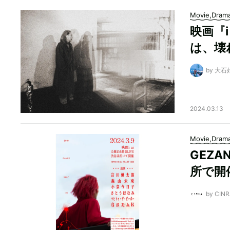
Movie,Dram
映画『
は、壊
by 大石
2024.03.13
Movie,Dram
GEZ
所で開
by CI