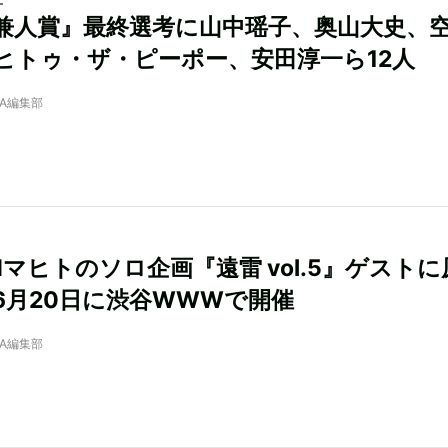
兼人賞』最終選考に山中瑶子、奥山大史、
ヒトゥ・ザ・ピーポー、安田淳一ら12人
NRA編集部
Nマヒトのソロ企画『遠雷 vol.5』ゲスト
6月20日に渋谷WWWで開催
NRA編集部