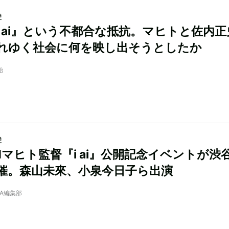
a
i ai』という不都合な抵抗。マヒトと佐内正
れゆく社会に何を映し出そうとしたか
始
a
ANマヒト監督『i ai』公開記念イベントが渋
催。森山未來、小泉今日子ら出演
NRA編集部