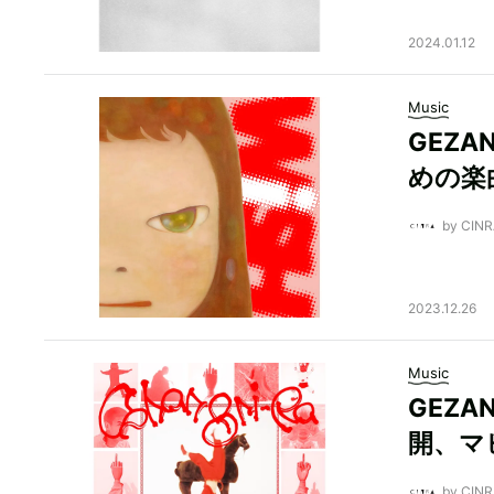
2024.01.12
Music
GEZ
めの楽
by CI
2023.12.26
Music
GEZA
開、マ
by CI