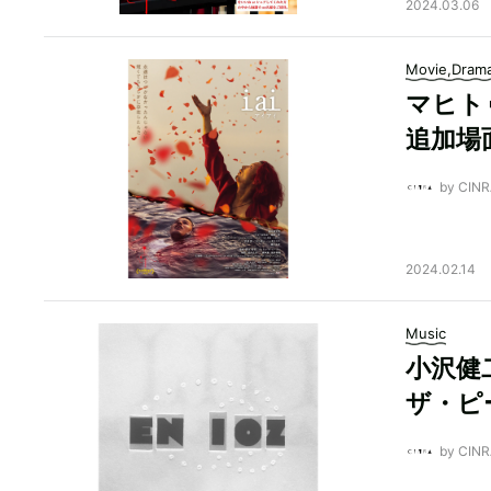
2024.03.06
Movie,Dram
マヒト
追加場
by CI
2024.02.14
Music
小沢健
ザ・ピ
by CI