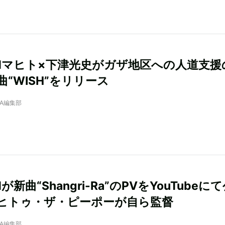
ANマヒト×下津光史がガザ地区への人道支援
曲“WISH”をリリース
NRA編集部
Nが新曲“Shangri-Ra”のPVをYouTubeに
ヒトゥ・ザ・ピーポーが自ら監督
NRA編集部