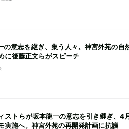
一の意志を継ぎ、集う人々。神宮外苑の自
めに後藤正文らがスピーチ
綾
ィストらが坂本龍一の意志を引き継ぎ、4月
モ実施へ。神宮外苑の再開発計画に抗議