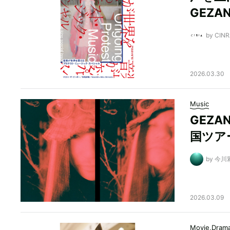
GEZ
by CI
2026.03.30
Music
GEZ
国ツア
by 今川
2026.03.09
Movie,Dram