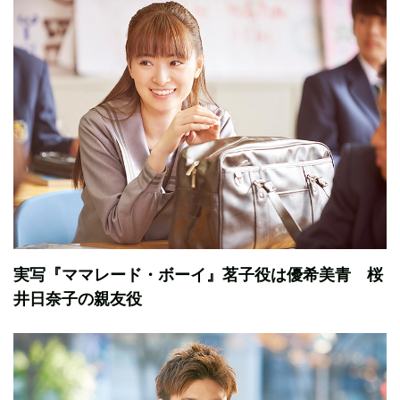
実写『ママレード・ボーイ』茗子役は優希美青 桜
井日奈子の親友役