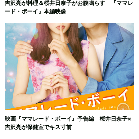
吉沢亮が料理＆桜井日奈子がお腹鳴らす 『ママレ
ード・ボーイ』本編映像
映画『ママレード・ボーイ』予告編 桜井日奈子×
吉沢亮が保健室でキス寸前