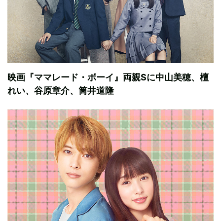
映画『ママレード・ボーイ』両親Sに中山美穂、檀
れい、谷原章介、筒井道隆