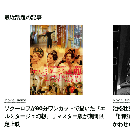
最近話題の記事
Movie,Drama
Movie,Dr
ソクーロフが90分ワンカットで描いた『エ
池松壮
ルミタージュ幻想』リマスター版が期間限
『開戦
定上映
かわせ